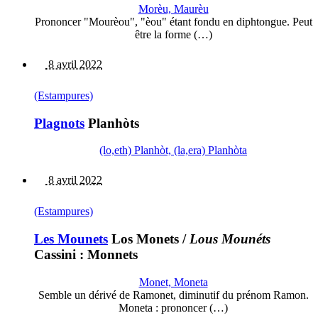
Morèu, Maurèu
Prononcer "Mourèou", "èou" étant fondu en diphtongue. Peut
être la forme (…)
8 avril 2022
(Estampures)
Plagnots
Planhòts
(lo,eth) Planhòt, (la,era) Planhòta
8 avril 2022
(Estampures)
Les Mounets
Los Monets
/
Lous Mounéts
Cassini : Monnets
Monet, Moneta
Semble un dérivé de Ramonet, diminutif du prénom Ramon.
Moneta : prononcer (…)