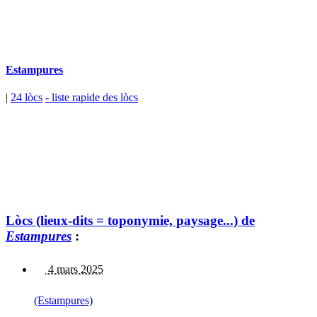
Estampures
|
24 lòcs
- liste rapide des lòcs
Lòcs (lieux-dits = toponymie, paysage...) de
Estampures
:
4 mars 2025
(Estampures)