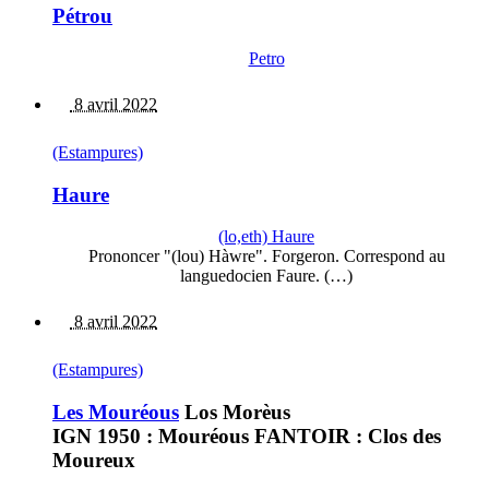
Pétrou
Petro
8 avril 2022
(Estampures)
Haure
(lo,eth) Haure
Prononcer "(lou) Hàwre". Forgeron. Correspond au
languedocien Faure. (…)
8 avril 2022
(Estampures)
Les Mouréous
Los Morèus
IGN 1950 : Mouréous FANTOIR : Clos des
Moureux