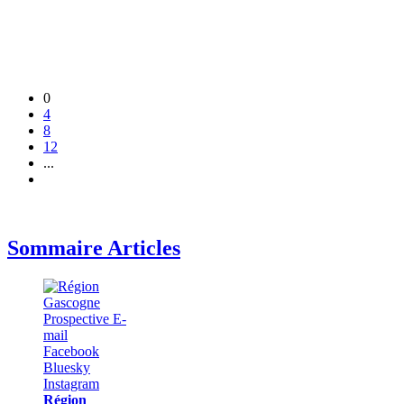
0
4
8
12
...
Sommaire Articles
Région