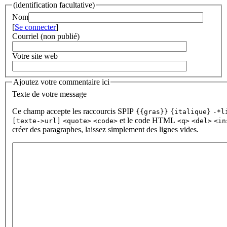
(identification facultative)
Nom
[
Se connecter
]
Courriel (non publié)
Votre site web
Ajoutez votre commentaire ici
Texte de votre message
Ce champ accepte les raccourcis SPIP
{{gras}}
{italique}
-*l
et le code HTML
[texte->url]
<quote>
<code>
<q>
<del>
<in
créer des paragraphes, laissez simplement des lignes vides.