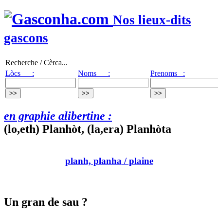
Nos lieux-dits
gascons
Recherche / Cèrca...
Lòcs :
Noms :
Prenoms :
en graphie alibertine :
(lo,eth) Planhòt, (la,era) Planhòta
planh, planha
/ plaine
Un gran de sau ?