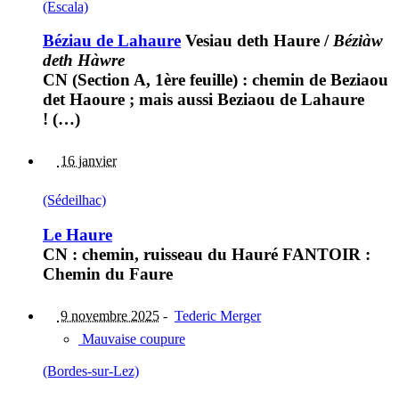
(Escala)
Béziau de Lahaure
Vesiau deth Haure
/
Béziàw
deth Hàwre
CN (Section A, 1ère feuille) : chemin de Beziaou
det Haoure ; mais aussi Beziaou de Lahaure
! (…)
16 janvier
(Sédeilhac)
Le Haure
CN : chemin, ruisseau du Hauré FANTOIR :
Chemin du Faure
9 novembre 2025
-
Tederic Merger
Mauvaise coupure
(Bordes-sur-Lez)