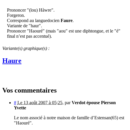
Prononcer "(lou) Hàwre".
Forgeron.
Correspond au languedocien
Faure
.
Variante de "haur".
Prononcer "Haouré" (mais "aou" est une diphtongue, et le "é"
final n’est pas accentué).
Variante(s) graphique(s) :
Haure
Vos commentaires
#
Le 13 août 2007 à 05:25
,
par
Verdot épouse Pierson
Yvette
Le nom associé à notre maison de famille d’Estensan(65) est
"Haouré".