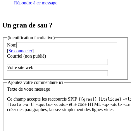
Répondre à ce message
Un gran de sau ?
(identification facultative)
Nom
[
Se connecter
]
Courriel (non publié)
Votre site web
Ajoutez votre commentaire ici
Texte de votre message
Ce champ accepte les raccourcis SPIP
{{gras}}
{italique}
-*l
et le code HTML
[texte->url]
<quote>
<code>
<q>
<del>
<in
créer des paragraphes, laissez simplement des lignes vides.