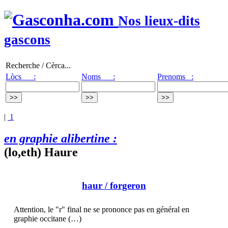
Nos lieux-dits
gascons
Recherche / Cèrca...
Lòcs :
Noms :
Prenoms :
|
1
en graphie alibertine :
(lo,eth) Haure
haur
/ forgeron
Attention, le "r" final ne se prononce pas en général en
graphie occitane (…)