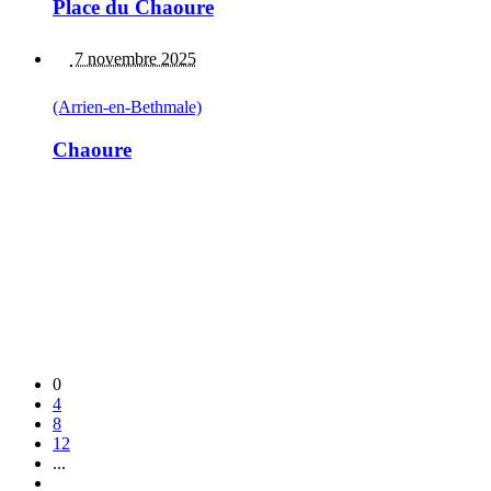
Place du Chaoure
7 novembre 2025
(Arrien-en-Bethmale)
Chaoure
0
4
8
12
...