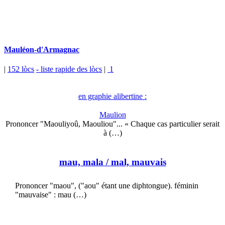
Mauléon-d'Armagnac
|
152 lòcs
- liste rapide des lòcs
|
1
en graphie alibertine :
Maulion
Prononcer "Maouliyoû, Maouliou"... « Chaque cas particulier serait
à (…)
mau, mala
/ mal, mauvais
Prononcer "maou", ("aou" étant une diphtongue). féminin
"mauvaise" : mau (…)