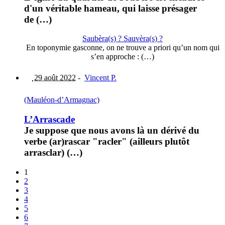
d'un véritable hameau, qui laisse présager
de (…)
Saubèra(s) ? Sauvèra(s) ?
En toponymie gasconne, on ne trouve a priori qu’un nom qui
s’en approche : (…)
29 août 2022
-
Vincent P.
(Mauléon-d’Armagnac)
L’Arrascade
Je suppose que nous avons là un dérivé du
verbe (ar)rascar "racler" (ailleurs plutôt
arrasclar) (…)
1
2
3
4
5
6