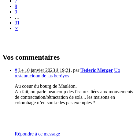
7
8
9
…
31
∞
Vos commentaires
#
Le 10 janvier 2023 à 19:21
,
par
Tederic Merger
Uo
restauracioun de las beròyos
Au coeur du bourg de Mauléon.
Au fait, on parle beaucoup des fissures liées aux mouvements
de contractation/rétractation de sols... les maisons en
colombage n’en sont-elles pas exemptes ?
Répondre à ce message