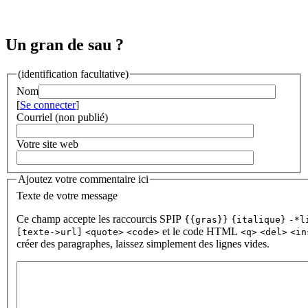
Un gran de sau ?
(identification facultative)
Nom
[
Se connecter
]
Courriel (non publié)
Votre site web
Ajoutez votre commentaire ici
Texte de votre message
Ce champ accepte les raccourcis SPIP
{{gras}}
{italique}
-*l
et le code HTML
[texte->url]
<quote>
<code>
<q>
<del>
<in
créer des paragraphes, laissez simplement des lignes vides.