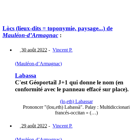
Lòcs (lieux-dits = toponymie, paysage...) de
Mauléon-d’Armagnac
:
30 août 2022
-
Vincent P.
(Mauléon-d’Armagnac)
Labassa
C'est Géoportail J+1 qui donne le nom (en
conformité avec le panneau effacé sur place).
(lo,eth) Labassar
Prononcer "(lou,eth) Labassà". Palay : Multidiccionari
francés-occitan « (…)
29 août 2022
-
Vincent P.
(Mauléon-d’Armagnac)