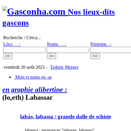
Nos lieux-dits
gascons
Recherche / Cèrca...
Lòcs :
Noms :
Prenoms :
vendredi 20 août 2021
-
Tederic Merger
Mots et noms en -ar
en graphie alibertine :
(lo,eth) Labassar
labàs, labassa
/ grande dalle de schiste
labassa : prononcer "labasse, labasso"...