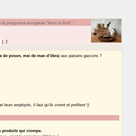
 lo programa european "farm to fork" !
|
2
 e de poson, mei de man d’òbra
) aus paisans gascons ?
et leurs employés, il faut qu’ils vivent et profitent !)
us produits qui crompe.