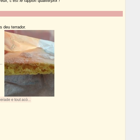
ux, c’est le rapport qualité/prix !
s deu terrador.
...
erade e tout acò...