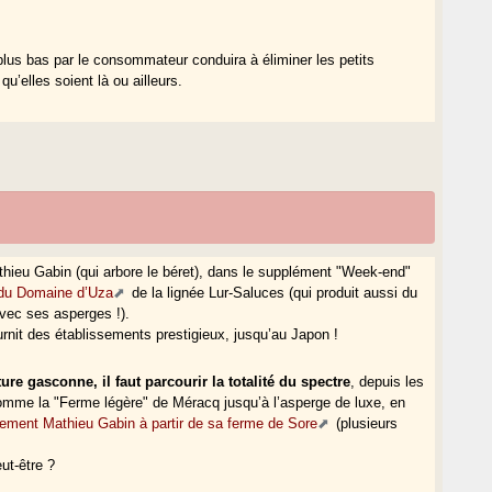
us bas par le consommateur conduira à éliminer les petits
u’elles soient là ou ailleurs.
hieu Gabin (qui arbore le béret), dans le supplément "Week-end"
o du Domaine d’Uza
de la lignée Lur-Saluces (qui produit aussi du
avec ses asperges !).
urnit des établissements prestigieux, jusqu’au Japon !
re gasconne, il faut parcourir la totalité du spectre
, depuis les
omme la "Ferme légère" de Méracq jusqu’à l’asperge de luxe, en
lement Mathieu Gabin à partir de sa ferme de Sore
(plusieurs
eut-être ?