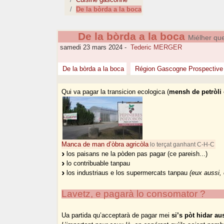
De la bòrda a la boca
De la bòrda a la boca
Miélher que
samedi 23 mars 2024
-
Tederic MERGER
De la bòrda a la boca
Région Gascogne Prospective
Qui va pagar la transicion ecologica (
mensh de petròli
Manca de man d’òbra agricòla
lo terçat ganhant C-H-C
los paisans ne la pòden pas pagar (ce pareish...)
lo contribuable tanpau
los industriaus e los supermercats tanpau
(eux aussi, 
Lavetz, e pagarà lo consomator ?
Ua partida qu’acceptarà de pagar mei
si’s pòt hidar a