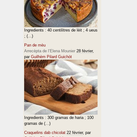
Ingredients : 40 centilitres de lèit ; 4 ueus
; (…)
Pan de mèu
Arrecèpta de l’Elena Mounier
28 février
,
par
Guilhèm Pilard Guichòt
Ingredients : 300 gramas de haria ; 100
gramas de (…)
Craquelins dab chicolat
22 février
, par