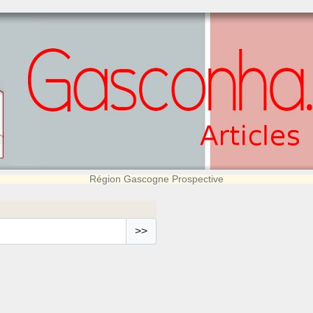
Région Gascogne Prospective
>>