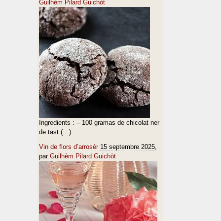
Guilhèm Pilard Guichòt
Ingredients : – 100 gramas de chicolat ner
de tast (…)
Vin de flors d’arrosèr
15 septembre 2025
,
par
Guilhèm Pilard Guichòt