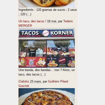
Ingredients : 120 gramas de sucre ; 2 ueus
; 120 (…)
Un taco, des tacos !
18 mai
, par
Tederic
MERGER
Une banda, des bandas... non ? Alors, un
taco, des tacos (…)
Clafotís
23 mars
, par
Guilhèm Pilard
Guichòt