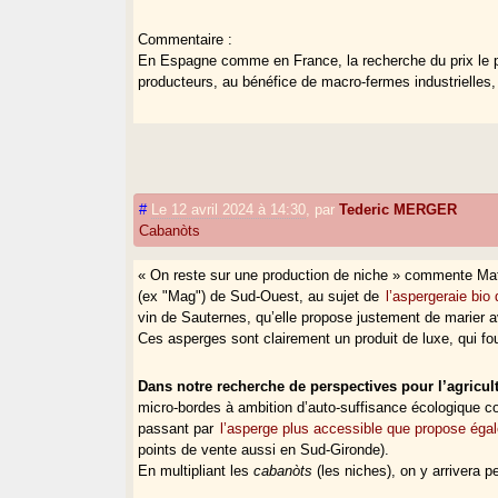
Commentaire :
En Espagne comme en France, la recherche du prix le pl
producteurs, au bénéfice de macro-fermes industrielles, q
#
Le 12 avril 2024 à 14:30
,
par
Tederic MERGER
Cabanòts
« On reste sur une production de niche » commente Mat
(ex "Mag") de Sud-Ouest, au sujet de
l’aspergeraie bi
vin de Sauternes, qu’elle propose justement de marier 
Ces asperges sont clairement un produit de luxe, qui fo
Dans notre recherche de perspectives pour l’agricultu
micro-bordes à ambition d’auto-suffisance écologique c
passant par
l’asperge plus accessible que propose éga
points de vente aussi en Sud-Gironde).
En multipliant les
cabanòts
(les niches), on y arrivera p