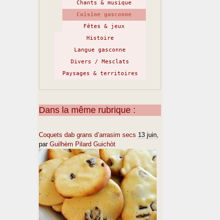
Chants & musique
Cuisine gasconne
Fêtes & jeux
Histoire
Langue gasconne
Divers / Mesclats
Paysages & territoires
Dans la même rubrique :
Coquets dab grans d’arrasim secs
13 juin
,
par
Guilhèm Pilard Guichòt