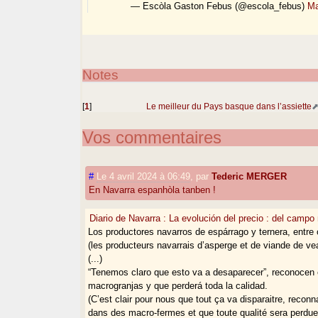
— Escòla Gaston Febus (@escola_febus)
Ma
Notes
[
1
]
Le meilleur du Pays basque dans l’assiette
Vos commentaires
#
Le 4 avril 2024 à 06:49
,
par
Tederic MERGER
En Navarra espanhòla tanben !
Diario de Navarra : La evolución del precio : del campo
Los productores navarros de espárrago y ternera, entre 
(les producteurs navarrais d’asperge et de viande de veau
(...)
“Tenemos claro que esto va a desaparecer”, reconocen
macrogranjas y que perderá toda la calidad.
(C’est clair pour nous que tout ça va disparaitre, reconna
dans des macro-fermes et que toute qualité sera perdue