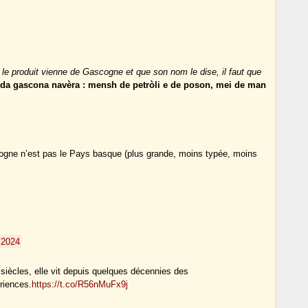
ue le produit vienne de Gascogne et que son nom le dise, il faut que
rda gascona navèra : mensh de petròli e de poson, mei de man
ogne n’est pas le Pays basque (plus grande, moins typée, moins
e 2024
 siècles, elle vit depuis quelques décennies des
riences.
https://t.co/R56nMuFx9j