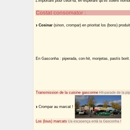
L’important pour ceux-là, en espérant qu’ils soient nombre
Costat consomator :
Cosinar
(sinon, crompar) en prioritat los (bons) produit
En Gasconha : piperada, con·hit, monjetas, pastís borit
Transmission de la cuisine gasconne
Hit-parade de la pip
Crompar au marcat !
Los (lous) marcats
Ua escasença entà la Gasconha !