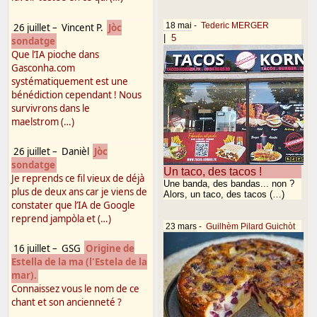
18 mai
-
Tederic MERGER
26 juillet
–
Vincent P.
Jòc
|
5
sondatge
Que l’IA pioche dans
Gasconha.com
systématiquement est une
bénédiction cependant ! Nous
survivrons dans le
maelstrom (…)
26 juillet
–
Danièl
Jòc
sondatge
Un taco, des tacos !
Je reprends ce fil vieux de déjà
Une banda, des bandas... non ?
plus de deux ans car je viens de
Alors, un taco, des tacos (…)
constater que l’IA de Google
reprend jampòla et (…)
23 mars
-
Guilhèm Pilard Guichòt
16 juillet
–
GSG
Origine de
Estella de la ma (l'Estela de la
mar).
Connaissez vous le nom de ce
chant et son ancienneté ?