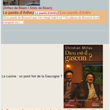
(Arthez-de-Béarn / Artés de Bearn)
Le pastis d’Arthez
/
Lou pastís d'Artés
Lo pastís d'Artés
"D'ou pastis de Broussé que s'en mingé mati é sé."* Du gâteau de Broussé on en
mangeait (ou (…)
La cuisine : un point fort de la Gascogne ?