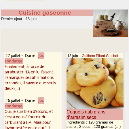
Cuisine gasconne
Dernier ajout : 13 juin.
27 juillet
–
Danièl
Jòc
13 juin
-
Guilhèm Pilard Guichòt
sondatge
Finalement, à force de
tarabuster l’IA en lui faisant
remarquer ses affirmations
erronées, il s’avère que seuls
deux (…)
26 juillet
–
Danièl
Jòc
sondatge
Oui, je suis bien d’accord, et
Coquets dab grans
c’est à nous à fournir du
d’arrasim secs
carburant à l’IA. Mais pour
Ingredients : 120 gramas de
sucre ; 2 ueus ; 120 gramas (…)
l’avoir testée en ce qui (…)