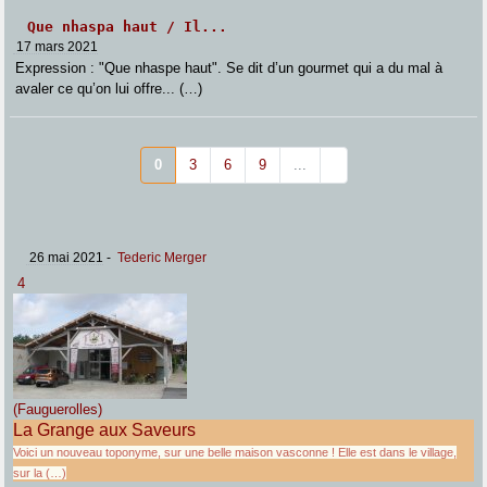
Que nhaspa haut / Il...
17 mars 2021
Expression : "Que nhaspe haut". Se dit d’un gourmet qui a du mal à
avaler ce qu’on lui offre... (…)
0
3
6
9
...
26 mai 2021
-
Tederic Merger
4
(Fauguerolles)
La Grange aux Saveurs
Voici un nouveau toponyme, sur une belle maison vasconne ! Elle est dans le village,
sur la (…)