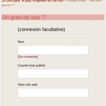
La Gascogne, le pays imaginaire du vrai luxe !
Christian Millau : "Dieu est-il
gascon ?"
Un gran de sau ?
(connexion facultative)
Nom
[
Se connecter
]
Courriel (non publié)
Votre site web