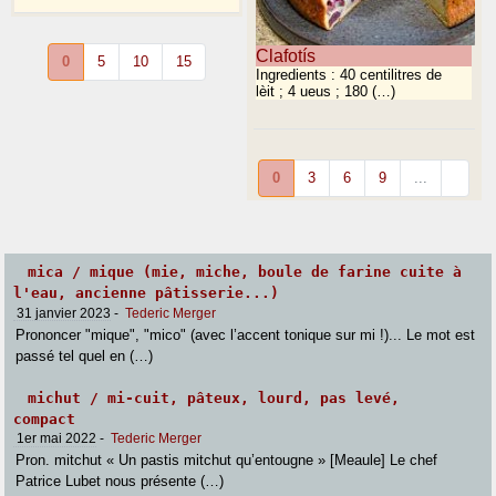
Clafotís
0
5
10
15
Ingredients : 40 centilitres de
lèit ; 4 ueus ; 180 (…)
0
3
6
9
...
mica / mique (mie, miche, boule de farine cuite à
l'eau, ancienne pâtisserie...)
31 janvier 2023
-
Tederic Merger
Prononcer "mique", "mico" (avec l’accent tonique sur mi !)... Le mot est
passé tel quel en (…)
michut / mi-cuit, pâteux, lourd, pas levé,
compact
1er mai 2022
-
Tederic Merger
Pron. mitchut « Un pastis mitchut qu’entougne » [Meaule] Le chef
Patrice Lubet nous présente (…)