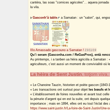
cantèra, las soas "comices agricoles"... aquera jornada
la vila.
Gasconh’à table
a Samatan : un "salon", qui, engo
IIIo Amassado gascouno a Samatan !
23/11/19
Qu’i seram (Gasconha.com / ReGasPros), entà renco
Au printemps, i a tanben ua hèira agricòla a Samatan : «
agriculteurs, c’est aussi un moment de convivialité où le
La hèira de Sent Justin
, totjorn viv
« Le Chanoine Tauzin, historien et poète gascon (1843-1
« Les transactions ont surtout pour objet
les bœufs et 
« L’établissement de foires nouvelles et avant tout celle 
la pénurie d’argent qui en est la suite, ont depuis quelq
importance ; mais en 1894, elles ont eu tout l’éclat des 
https://www.saint-justin.fr/La-foire-de-Saint-Justin/Une