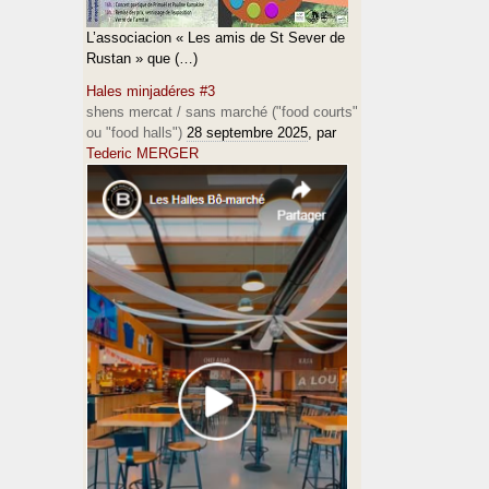
L’associacion « Les amis de St Sever de
Rustan » que (…)
Hales minjadéres #3
shens mercat / sans marché ("food courts"
ou "food halls")
28 septembre 2025
, par
Tederic MERGER