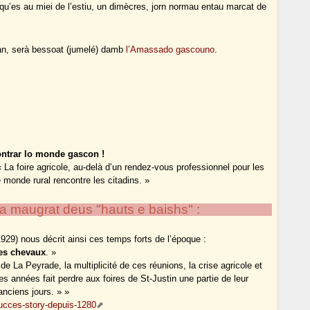
 qu’es au miei de l’estiu, un dimècres, jorn normau entau marcat de
an, serà bessoat (jumelé) damb
l’Amassado gascouno
.
ntrar lo monde gascon !
 La foire agricole, au-delà d’un rendez-vous professionnel pour les
 monde rural rencontre les citadins. »
a, a maugrat deus "hauts e baishs" :
929) nous décrit ainsi ces temps forts de l’époque :
les chevaux
. »
de La Peyrade, la multiplicité de ces réunions, la crise agricole et
ues années fait perdre aux foires de St-Justin une partie de leur
anciens jours. » »
-succes-story-depuis-1280