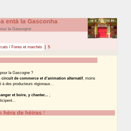
ça entà la Gasconha
pour la Gascogne
cats / Foires et marchés
|
5
e pour la Gascogne ?
n
circuit de commerce et d’animation alternatif
, moins
té à des producteurs régionaux...
anger et boire, y chanter...
;
icipent...
va
hèra de hèiras
!