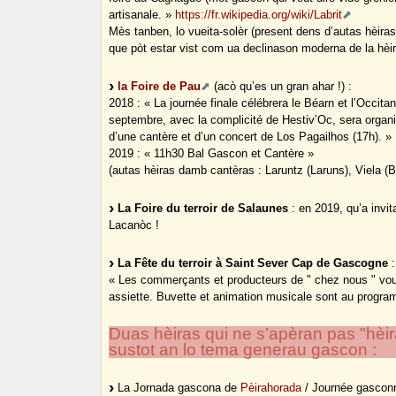
artisanale. »
https://fr.wikipedia.org/wiki/Labrit
Mès tanben, lo vueita-solèr (present dens d’autas hèira
que pòt estar vist com ua declinason moderna de la hèir
la Foire de Pau
(acò qu’es un gran ahar !) :
2018 : « La journée finale célébrera le Béarn et l’Occita
septembre, avec la complicité de Hestiv’Oc, sera organi
d’une cantère et d’un concert de Los Pagailhos (17h). »
2019 : « 11h30 Bal Gascon et Cantère »
(autas hèiras damb cantèras : Laruntz (Laruns), Viela (Bie
La Foire du terroir de Salaunes
: en 2019, qu’a invit
Lacanòc !
La Fête du terroir à Saint Sever Cap de Gascogne
:
« Les commerçants et producteurs de " chez nous " vou
assiette. Buvette et animation musicale sont au progr
Duas hèiras qui ne s’apèran pas "hèi
sustot an lo tema generau gascon :
La Jornada gascona de
Pèirahorada
/ Journée gascon