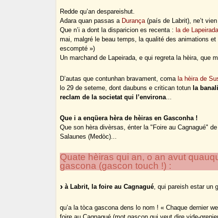
Redde qu’an despareishut.
Adara quan passas a
Durança
(país de Labrit), ne’t vien
Que n’i a dont la disparicion es recenta :
la de Lapeirad
mai, malgré le beau temps, la qualité des animations et 
escompté »)
Un marchand de Lapeirada, e qui regreta la hèira, que me
D’autas que contunhan bravament, coma
la hèira de S
lo 29 de seteme, dont daubuns e critican totun
la banal
reclam de la societat qui l’environa
...
Que i a enqüera hèra de hèiras en Gasconha !
Que son hèra divèrsas, énter la "Foire au Cagnagué" de La
Salaunes (Medòc)...
Quate hèiras qui an, o an avut quauq
gascona (gascon touch !) :
à Labrit, la foire au Cagnagué
, qui pareish estar un g
qu’a la tòca gascona dens lo nom ! « Chaque dernier we
foire au Cagnagué (mot gascon qui veut dire vide-grenie