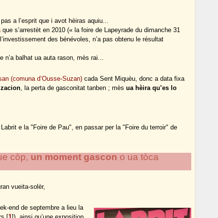
 pas a l’esprit que i avot hèiras aquiu...
a
que s’arrestèt en 2010 (« la foire de Lapeyrade du dimanche 31
l’investissement des bénévoles, n’a pas obtenu le résultat
 n’a balhat ua auta rason, mès rai...
usan (comuna d’Ousse-Suzan)
cada Sent Miquèu, donc a data fixa
izacion
, la perta de gasconitat tanben ; mès
ua hèira qu’es lo
brit e la "Foire de Pau", en passar per la "Foire du terroir" de
ue còp,
un moment gascon
o ua tòca
ran vueita-solèr,
ek-end de septembre a lieu la
rs
[
1
]
), ainsi qu’une exposition