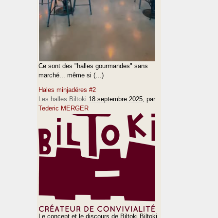
Ce sont des "halles gourmandes" sans
marché... même si (…)
Hales minjadéres #2
Les halles Biltoki
18 septembre 2025
, par
Tederic MERGER
Le concept et le discours de Biltoki Biltoki