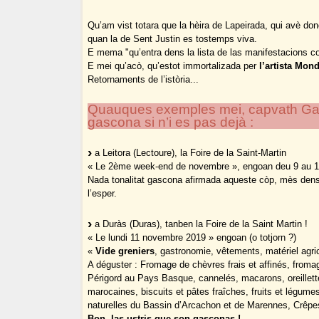
Qu’am vist totara que la hèira de Lapeirada, qui avè don
quan la de Sent Justin es tostemps viva.
E mema "qu’entra dens la lista de las manifestacions c
E mei qu’acò, qu’estot immortalizada per
l’artista Mon
Retornaments de l’istòria...
Quauques exemples mei, capvath Gascon
gascona si n’i es pas dejà :
a Leitora (Lectoure), la Foire de la Saint-Martin
« Le 2ème week-end de novembre », engoan deu 9 au 
Nada tonalitat gascona afirmada aqueste còp, mès dens 
l’esper.
a Duràs (Duras), tanben la Foire de la Saint Martin !
« Le lundi 11 novembre 2019 » engoan (o totjorn ?)
«
Vide greniers
, gastronomie, vêtements, matériel agric
A déguster : Fromage de chèvres frais et affinés, froma
Périgord au Pays Basque, cannelés, macarons, oreillett
marocaines, biscuits et pâtes fraîches, fruits et légu
naturelles du Bassin d’Arcachon et de Marennes, Crêpes
Bon, las ustris que son gasconas !