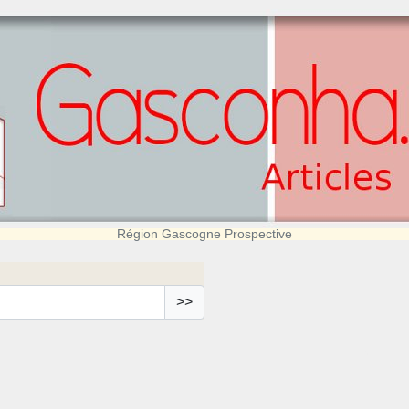
Région Gascogne Prospective
>>