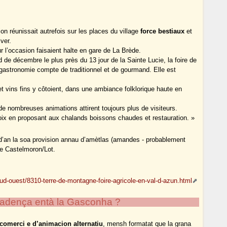
on réunissait autrefois sur les places du village
force bestiaux
et
iver.
r l’occasion faisaient halte en gare de La Brède.
de décembre le plus près du 13 jour de la Sainte Lucie, la foire de
a gastronomie compte de traditionnel et de gourmand. Elle est
et vins fins y côtoient, dans une ambiance folklorique haute en
.
de nombreuses animations attirent toujours plus de visiteurs.
hoix en proposant aux chalands boissons chaudes et restauration. »
ad’an la soa provision annau d’amètlas (amandes - probablement
de Castelmoron/Lot.
sud-ouest/8310-terre-de-montagne-foire-agricole-en-val-d-azun.html
cadença entà la Gasconha ?
 comerci e d’animacion alternatiu
, mensh formatat que la grana