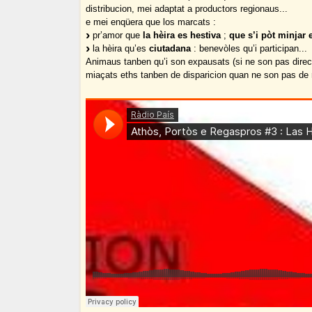
distribucion, mei adaptat a productors regionaus...
e mei enqüera que los marcats :
pr’amor que
la hèira es hestiva
;
que s’i pòt minjar e
la hèira qu’es
ciutadana
: benevòles qu’i participan...
Animaus tanben qu’i son expausats (si ne son pas dire
miaçats eths tanben de disparicion quan ne son pas de r