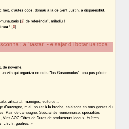
c hèit, d’autes còps, domau a la de Sent Justin, a dispareishut,
omunautaris
[
2
]
de referéncia", miladiu !
dineu
!
[
3
]
ha ; a "tastar" - e sajar d’i botar ua tòca
11 de noveme.
ua vila qui organiza en estiu "las Gasconadas", cau pas pérder
ole, artisanat, manèges, voitures...
ge d’auvergne, miel, poulet à la broche, salaisons en tous genres du
es, Pain de campagne, Spécialités réunionnaise, spécialités
mes, Vins AOC Côtes de Duras de producteurs locaux, Huîtres
, chichi, gaufres. »