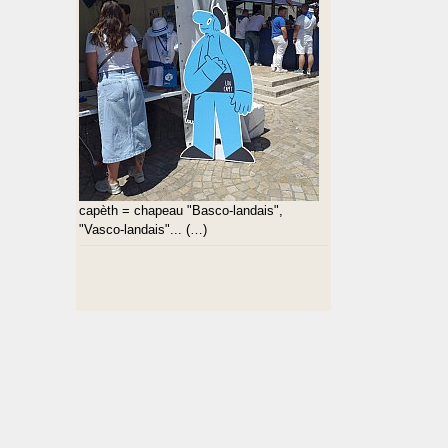
capèth = chapeau "Basco-landais",
"Vasco-landais"... (…)