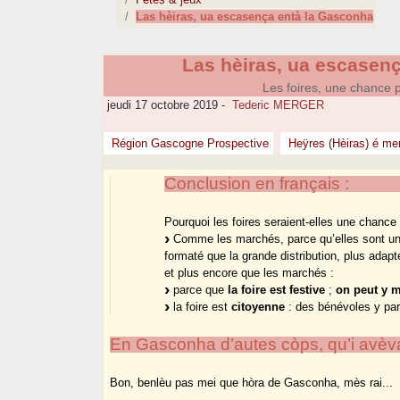
Las hèiras, ua escasença entà la Gasconha
Las hèiras, ua escasen
Les foires, une chance 
jeudi 17 octobre 2019
-
Tederic MERGER
Région Gascogne Prospective
Heÿres (Hèiras) é mer
Conclusion en français :
Pourquoi les foires seraient-elles une chanc
Comme les marchés, parce qu’elles sont u
formaté que la grande distribution, plus adap
et plus encore que les marchés :
parce que
la foire est festive
;
on peut y m
la foire est
citoyenne
: des bénévoles y part
En Gasconha d’autes còps, qu’i avè
Bon, benlèu pas mei que hòra de Gasconha, mès rai...