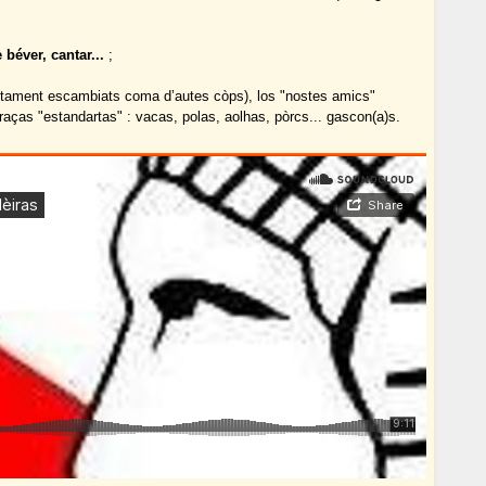
 béver, cantar...
;
ctament escambiats coma d’autes còps), los "nostes amics"
aças "estandartas" : vacas, polas, aolhas, pòrcs... gascon(a)s.