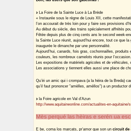
La Foire de la Sainte Luce à La Brède
« Instaurée sous le règne de Louis XII, cette manifestati
l’on accourait de très loin pour y faire ses provisions d’h
Au début du siècle, des trains spécialement affrétés pou
Fêtée depuis plus de cinq cents ans le second week-end 
la Sainte Luce réunit, aujourd’hui encore, tout ce que l
inaugurée le dimanche par une personnalité.
Aujourd’hui, canards, fois gras, cochonnailles, produits 
couleurs, les nombreux camelots réunis pour l’occasion
Les expositions de matériels agricoles et de véhicules, 
Les associations y tiennent elles aussi une place de c
Qu’èi un amic qui i crompava (a la hèira de la Breda) c
qu’il faut prononcer "amèlles, amèllos") a un productor 
la Foire agricole en Val d’Azun
http://www.aquitaineonline.com/actualites-en-aquitaine/
Mès perqué las hèiras e serén ua es
E be, coma los marcats, pr’amor que son un
circuit de