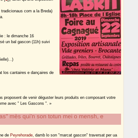
s tradicionaus com a la Breda)
a.
nie : le dimanche 16
sé un bal gascon (11h) suivi
lle)...)
at los cantaires e dançaires de
s proposent de venir déguster leurs produits en composant votre
amme avec " Les Gascons ". »
ras" mès qui’n son totun mei o mensh, e
ne de
Peyrehorade
, damb lo son "marcat gascon" traversat per ua