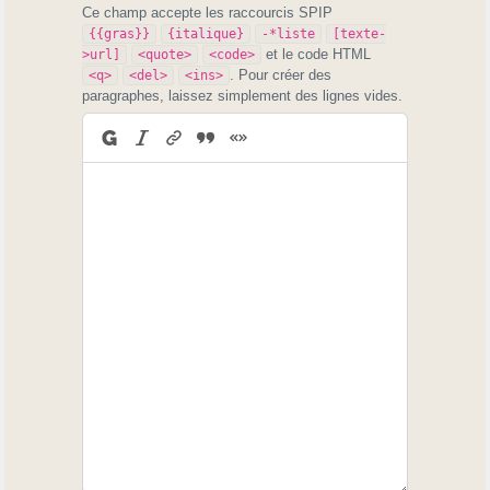
Ce champ accepte les raccourcis SPIP
{{gras}}
{italique}
-*liste
[texte-
et le code HTML
>url]
<quote>
<code>
. Pour créer des
<q>
<del>
<ins>
paragraphes, laissez simplement des lignes vides.