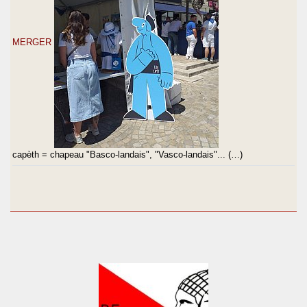
MERGER
capèth = chapeau "Basco-landais", "Vasco-landais"... (…)