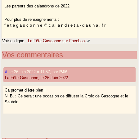
Les parents des calandrons de 2022
Pour plus de renseignements :
f e t e g a s c o n n e @ c a l a n d r e t a - d a u n a . f r
Voir en ligne :
La Fête Gasconne sur Facebook
Vos commentaires
#
Le 26 juin 2022 à 11:57
,
par
PJM
La Fête Gasconne, le 26 Juin 2022
Ca promet d’être bien !
N. B. : Ce serait une occasion de diffuser la Croix de Gascogne et le
Sautoir...