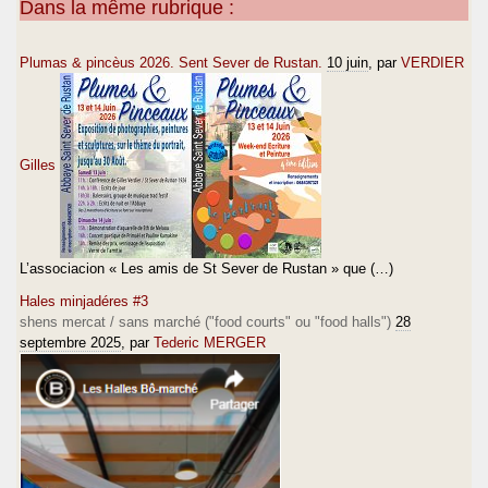
Dans la même rubrique :
Plumas & pincèus 2026. Sent Sever de Rustan.
10 juin
, par
VERDIER
Gilles
L’associacion « Les amis de St Sever de Rustan » que (…)
Hales minjadéres #3
shens mercat / sans marché ("food courts" ou "food halls")
28
septembre 2025
, par
Tederic MERGER