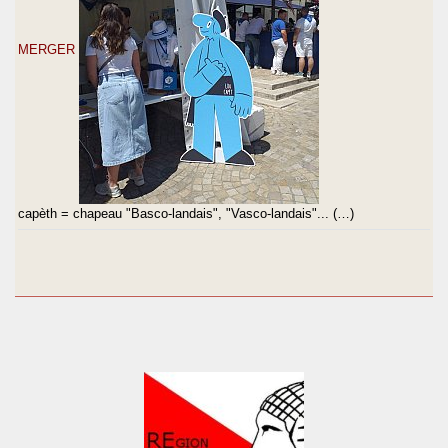
MERGER
capèth = chapeau "Basco-landais", "Vasco-landais"... (…)