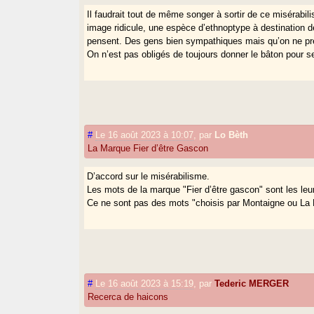
Il faudrait tout de même songer à sortir de ce misérab
image ridicule, une espèce d’ethnoptype à destination d
pensent. Des gens bien sympathiques mais qu’on ne pre
On n’est pas obligés de toujours donner le bâton pour se 
#
Le 16 août 2023 à 10:07
,
par
Lo Bèth
La Marque Fier d’être Gascon
D’accord sur le misérabilisme.
Les mots de la marque "Fier d’être gascon" sont les leu
Ce ne sont pas des mots "choisis par Montaigne ou La Bo
#
Le 16 août 2023 à 15:19
,
par
Tederic MERGER
Recerca de haicons