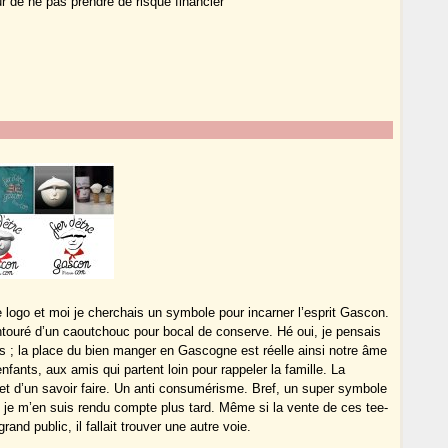
r de ne pas prendre de risque financier
e logo et moi je cherchais un symbole pour incarner l’esprit Gascon.
ntouré d’un caoutchouc pour bocal de conserve. Hé oui, je pensais
ons ; la place du bien manger en Gascogne est réelle ainsi notre âme
fants, aux amis qui partent loin pour rappeler la famille. La
g et d’un savoir faire. Un anti consumérisme. Bref, un super symbole
 je m’en suis rendu compte plus tard. Même si la vente de ces tee-
and public, il fallait trouver une autre voie.