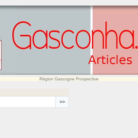
Région Gascogne Prospective
>>