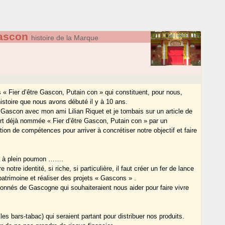
Gascon
histoire de la Marque
ts « Fier d’être Gascon, Putain con » qui constituent, pour nous,
stoire que nous avons débuté il y à 10 ans.
Gascon avec mon ami Lilian Riquet et je tombais sur un article de
hirt déjà nommée « Fier d’être Gascon, Putain con » par un
ation de compétences pour arriver à concrétiser notre objectif et faire
jà à plein poumon …….
re identité, si riche, si particulière, il faut créer un fer de lance
patrimoine et réaliser des projets « Gascons » .
ionnés de Gascogne qui souhaiteraient nous aider pour faire vivre
s bars-tabac) qui seraient partant pour distribuer nos produits.