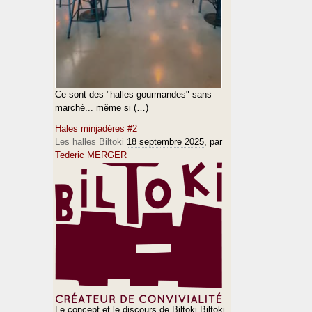
Ce sont des "halles gourmandes" sans
marché... même si (…)
Hales minjadéres #2
Les halles Biltoki
18 septembre 2025
, par
Tederic MERGER
Le concept et le discours de Biltoki Biltoki