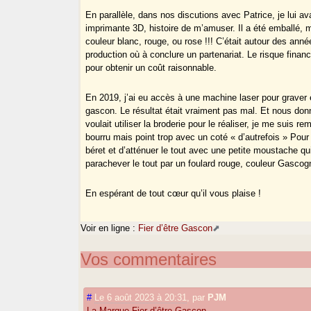
En parallèle, dans nos discutions avec Patrice, je lui a
imprimante 3D, histoire de m’amuser. Il a été emballé, m
couleur blanc, rouge, ou rose !!! C’était autour des ann
production où à conclure un partenariat. Le risque financie
pour obtenir un coût raisonnable.
En 2019, j’ai eu accès à une machine laser pour graver e
gascon. Le résultat était vraiment pas mal. Et nous do
voulait utiliser la broderie pour le réaliser, je me suis r
bourru mais point trop avec un coté « d’autrefois » Pour 
béret et d’atténuer le tout avec une petite moustache qui
parachever le tout par un foulard rouge, couleur Gascog
En espérant de tout cœur qu’il vous plaise !
Voir en ligne :
Fier d’être Gascon
Vos commentaires
#
Le 6 août 2023 à 20:31
,
par
PJM
La Marque Fier d’être Gascon