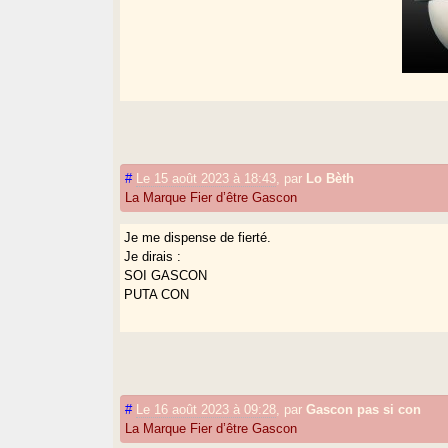
#
Le 15 août 2023 à 18:43
,
par
Lo Bèth
La Marque Fier d’être Gascon
Je me dispense de fierté.
Je dirais :
SOI GASCON
PUTA CON
#
Le 16 août 2023 à 09:28
,
par
Gascon pas si con
La Marque Fier d’être Gascon