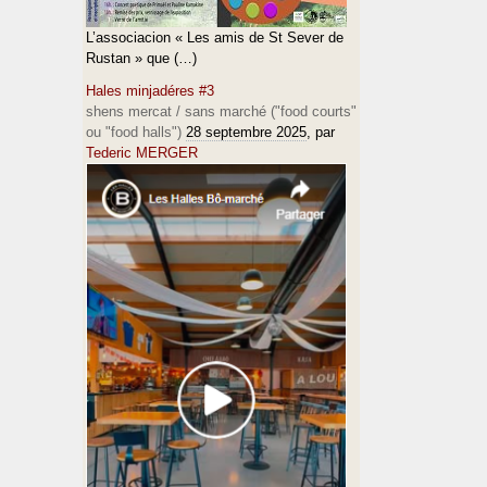
L’associacion « Les amis de St Sever de
Rustan » que (…)
Hales minjadéres #3
shens mercat / sans marché ("food courts"
ou "food halls")
28 septembre 2025
, par
Tederic MERGER