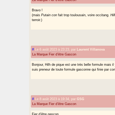
Bravo !
(mais
Putain con
fait trop toulousain, voire occitang.
Hil
terroir.)
#
Le 6 août 2023 à 23:23
,
par
Laurent Villanova
La Marque Fier d’être Gascon
Bonjour, Hilh de pique est une très belle formule mais i
suis preneur de toute formule gasconne qui finie par con
#
Le 8 août 2023 à 19:34
,
par
GSG
La Marque Fier d’être Gascon
Fier d’être gascon,