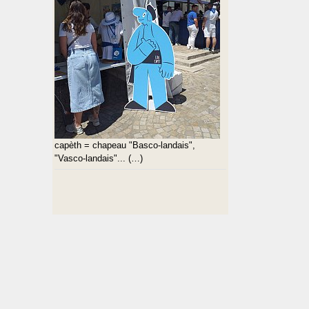
capèth = chapeau "Basco-landais",
"Vasco-landais"... (…)