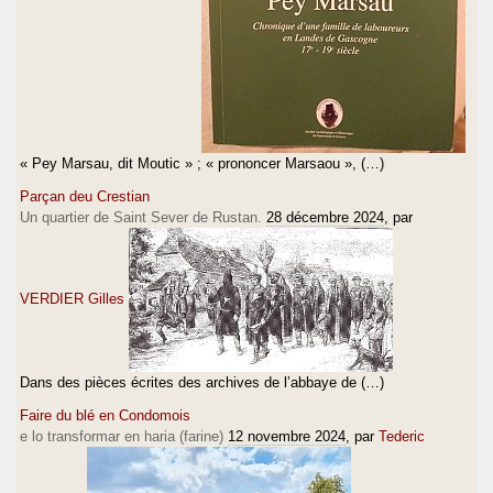
« Pey Marsau, dit Moutic » ; « prononcer Marsaou », (…)
Parçan deu Crestian
Un quartier de Saint Sever de Rustan.
28 décembre 2024
, par
VERDIER Gilles
Dans des pièces écrites des archives de l’abbaye de (…)
Faire du blé en Condomois
e lo transformar en haria (farine)
12 novembre 2024
, par
Tederic