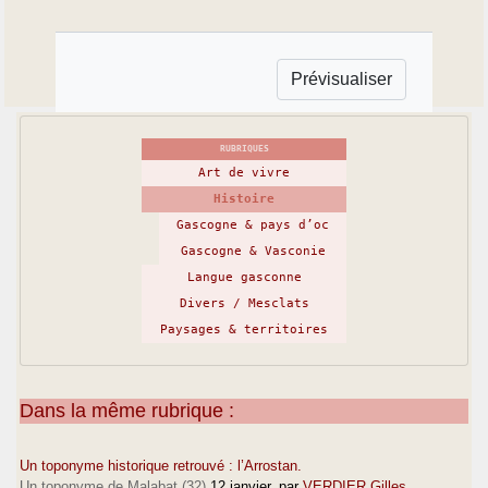
RUBRIQUES
Art de vivre
Histoire
Gascogne & pays d’oc
Gascogne & Vasconie
Langue gasconne
Divers / Mesclats
Paysages & territoires
Dans la même rubrique :
Un toponyme historique retrouvé : l’Arrostan.
Un toponyme de Malabat (32)
12 janvier
, par
VERDIER Gilles