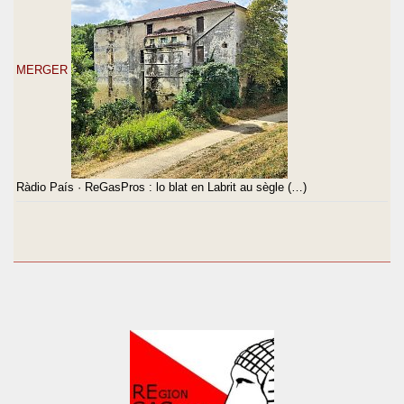
MERGER
Ràdio País · ReGasPros : lo blat en Labrit au sègle (…)