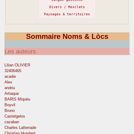
Divers / Mesclats
Paysages & territoires
Sommaire Noms & Lòcs
Les auteurs
Lilian OLIVIER
32406465
acadie
Alex
andriu
Artiaque
BARIS Miquèu
Boyvil
Bruno
Castetgelos
cazaban
Charles Latterrade
Christian Humbert