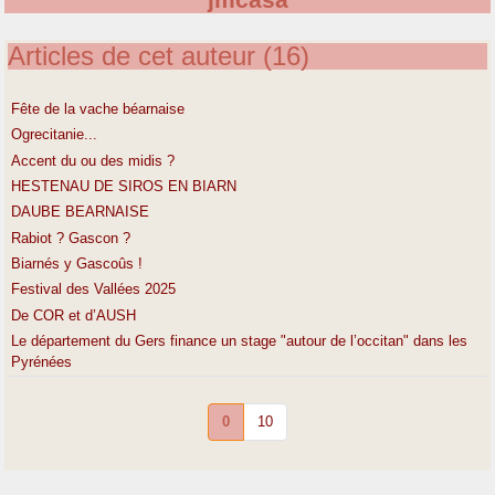
jmcasa
Articles de cet auteur (16)
Fête de la vache béarnaise
Ogrecitanie...
Accent du ou des midis ?
HESTENAU DE SIROS EN BIARN
DAUBE BEARNAISE
Rabiot ? Gascon ?
Biarnés y Gascoûs !
Festival des Vallées 2025
De COR et d’AUSH
Le département du Gers finance un stage "autour de l’occitan" dans les
Pyrénées
0
10