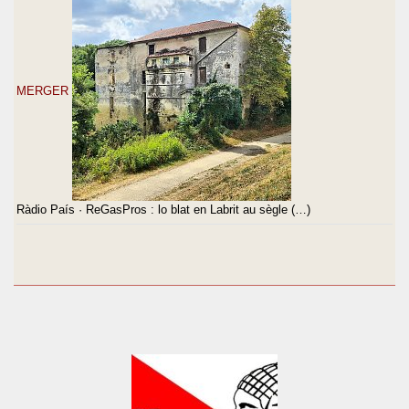
MERGER
Ràdio País · ReGasPros : lo blat en Labrit au sègle (…)