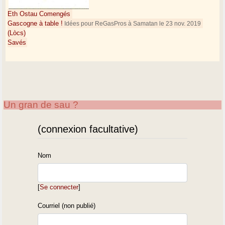
Eth Ostau Comengés
Gascogne à table !
Idées pour ReGasPros à Samatan le 23 nov. 2019
(Lòcs)
Savés
Un gran de sau ?
(connexion facultative)
Nom
[
Se connecter
]
Courriel (non publié)