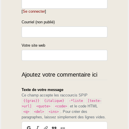
[
Se connecter
]
Courriel (non publié)
Votre site web
Ajoutez votre commentaire ici
Texte de votre message
Ce champ accepte les raccourcis SPIP
{{gras}}
{italique}
-*liste
[texte-
et le code HTML
>url]
<quote>
<code>
. Pour créer des
<q>
<del>
<ins>
paragraphes, laissez simplement des lignes vides.