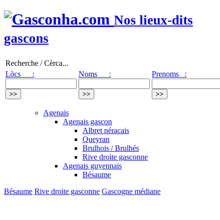
Nos lieux-dits
gascons
Recherche / Cèrca...
Lòcs :
Noms :
Prenoms :
Agenais
Agenais gascon
Albret néracais
Queyran
Brulhois / Brulhés
Rive droite gasconne
Agenais guyennais
Bésaume
Bésaume
Rive droite gasconne
Gascogne médiane