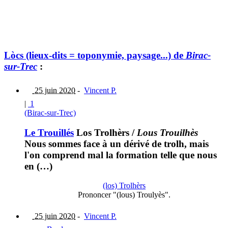
Lòcs (lieux-dits = toponymie, paysage...) de
Birac-
sur-Trec
:
25 juin 2020
-
Vincent P.
|
1
(Birac-sur-Trec)
Le Trouillés
Los Trolhèrs
/
Lous Trouilhès
Nous sommes face à un dérivé de trolh, mais
l'on comprend mal la formation telle que nous
en (…)
(los) Trolhèrs
Prononcer "(lous) Troulyès".
25 juin 2020
-
Vincent P.