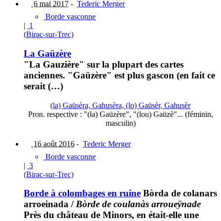
6 mai 2017
-
Tederic Merger
Borde vasconne
|
1
(Birac-sur-Trec)
La Gaüzère
"La Gauzière" sur la plupart des cartes
anciennes. "Gaüzère" est plus gascon (en fait ce
serait (…)
(la) Gaüsèra, Gahusèra, (lo) Gaüsèr, Gahusèr
Pron. respective : "(la) Gaüzère", "(lou) Gaüzè"... (féminin,
masculin)
16 août 2016
-
Tederic Merger
Borde vasconne
|
3
(Birac-sur-Trec)
Borde à colombages en ruine
Bòrda de colanars
arroeinada
/
Bòrde de coulanàs arroueÿnade
Près du château de Minors, en était-elle une