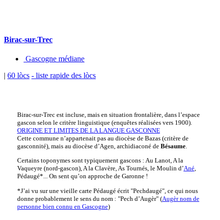
Birac-sur-Trec
Gascogne médiane
|
60 lòcs
- liste rapide des lòcs
Birac-sur-Trec est incluse, mais en situation frontalière, dans l’espace
gascon selon le critère linguistique (enquêtes réalisées vers 1900).
ORIGINE ET LIMITES DE LA LANGUE GASCONNE
Cette commune n’appartenait pas au diocèse de Bazas (critère de
gasconnité), mais au diocèse d’Agen, archidiaconé de
Bésaume
.
Certains toponymes sont typiquement gascons : Au Lanot, A la
Vaqueyre (nord-gascon), A la Clavère, As Tournés, le Moulin d’
Ané
,
Pédaugé*... On sent qu’on approche de Garonne !
*J’ai vu sur une vieille carte Pédaugé écrit "Pechdaugé", ce qui nous
donne probablement le sens du nom : "Pech d’Augèr" (
Augèr nom de
personne bien connu en Gascogne
)