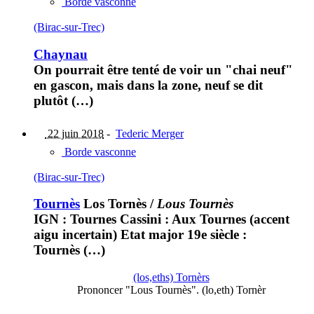
Borde vasconne
(Birac-sur-Trec)
Chaynau
On pourrait être tenté de voir un "chai neuf"
en gascon, mais dans la zone, neuf se dit
plutôt (…)
22 juin 2018
-
Tederic Merger
Borde vasconne
(Birac-sur-Trec)
Tournès
Los Tornès
/
Lous Tournès
IGN : Tournes Cassini : Aux Tournes (accent
aigu incertain) Etat major 19e siècle :
Tournès (…)
(los,eths) Tornèrs
Prononcer "Lous Tournès". (lo,eth) Tornèr