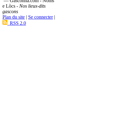
— Gasconha.com - Noms
e Lòcs -
Nos lieux-dits
gascons
Plan du site
|
Se connecter
|
RSS 2.0