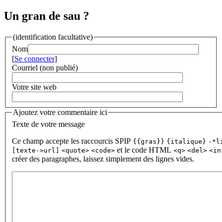
Un gran de sau ?
(identification facultative)
Nom
[
Se connecter
]
Courriel (non publié)
Votre site web
Ajoutez votre commentaire ici
Texte de votre message
Ce champ accepte les raccourcis SPIP
{{gras}}
{italique}
-*l
et le code HTML
[texte->url]
<quote>
<code>
<q>
<del>
<in
créer des paragraphes, laissez simplement des lignes vides.