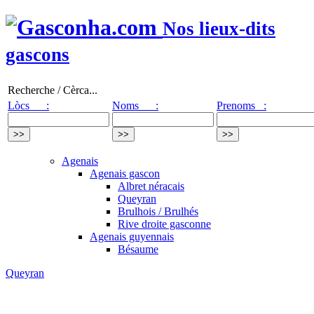
Nos lieux-dits
gascons
Recherche / Cèrca...
Lòcs :
Noms :
Prenoms :
Agenais
Agenais gascon
Albret néracais
Queyran
Brulhois / Brulhés
Rive droite gasconne
Agenais guyennais
Bésaume
Queyran