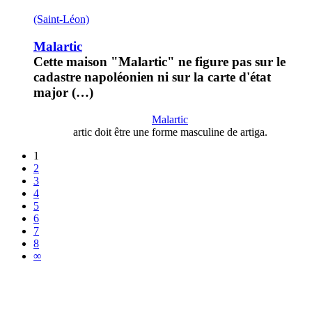
(Saint-Léon)
Malartic
Cette maison "Malartic" ne figure pas sur le
cadastre napoléonien ni sur la carte d'état
major (…)
Malartic
artic doit être une forme masculine de artiga.
1
2
3
4
5
6
7
8
∞