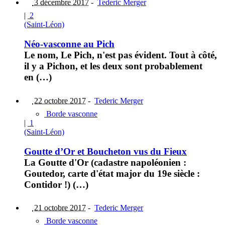
3 décembre 2017
-
Tederic Merger
|
2
(Saint-Léon)
Néo-vasconne au Pich
Le nom, Le Pich, n'est pas évident. Tout à côté,
il y a Pichon, et les deux sont probablement
en (…)
22 octobre 2017
-
Tederic Merger
Borde vasconne
|
1
(Saint-Léon)
Goutte d’Or et Boucheton vus du Fieux
La Goutte d'Or (cadastre napoléonien :
Goutedor, carte d'état major du 19e siècle :
Contidor !) (…)
21 octobre 2017
-
Tederic Merger
Borde vasconne