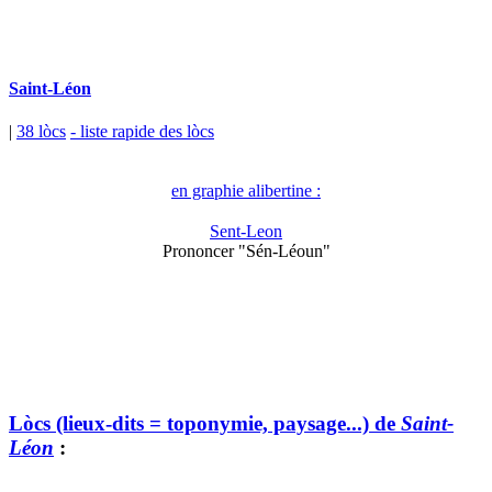
Saint-Léon
|
38 lòcs
- liste rapide des lòcs
en graphie alibertine :
Sent-Leon
Prononcer "Sén-Léoun"
Lòcs (lieux-dits = toponymie, paysage...) de
Saint-
Léon
: