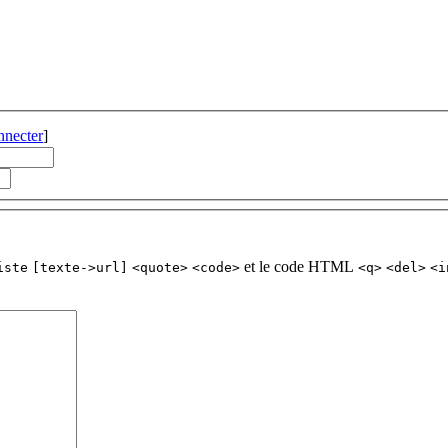
nnecter
]
et le code HTML
iste
[texte->url]
<quote>
<code>
<q>
<del>
<i