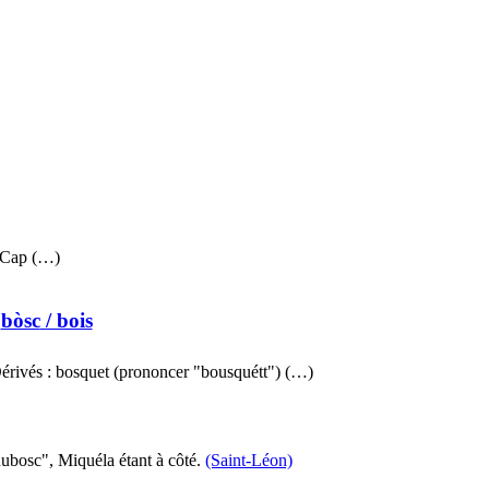
 Cap (…)
bòsc
/ bois
 Dérivés : bosquet (prononcer "bousquétt") (…)
bosc", Miquéla étant à côté.
(Saint-Léon)