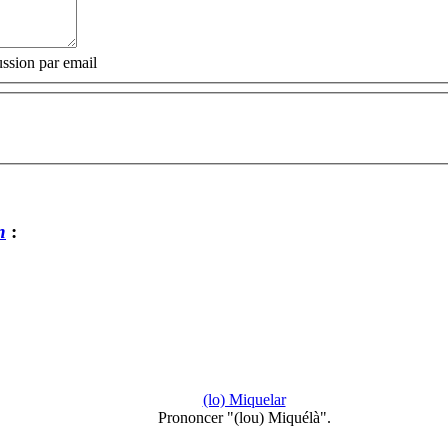
ssion par email
n
:
(lo) Miquelar
Prononcer "(lou) Miquélà".