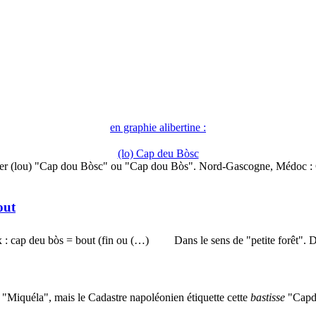
en graphie alibertine :
(lo) Cap deu Bòsc
er (lou) "Cap dou Bòsc" ou "Cap dou Bòs". Nord-Gascogne, Médoc :
out
 : cap deu bòs = bout (fin ou (…)
Dans le sens de "petite forêt".
ue "Miquéla", mais le Cadastre napoléonien étiquette cette
bastisse
"Capdu