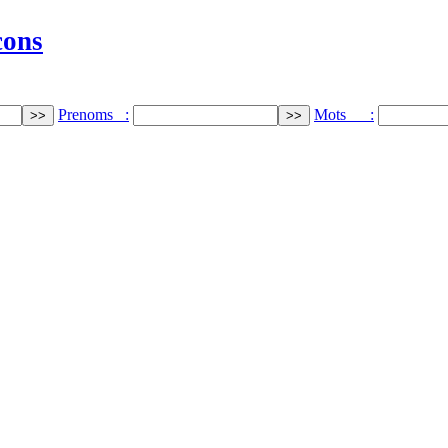
cons
Prenoms :
Mots :