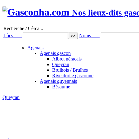
Nos lieux-dits gas
Recherche / Cèrca...
Lòcs :
Noms :
Agenais
Agenais gascon
Albret néracais
Queyran
Brulhois / Brulhés
Rive droite gasconne
Agenais guyennais
Bésaume
Queyran