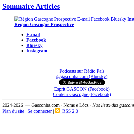
Sommaire Articles
Région Gascogne Prospective
E-mail
Facebook
Bluesky
Instagram
Podcasts sur Ràdio País
@gasconha.com (Bluesky)
Esprit GASCON (Facebook)
Couleur Gascogne (Facebook)
2024-2026 — Gasconha.com - Noms e Lòcs -
Nos lieux-dits gascon
Plan du site
|
Se connecter
|
RSS 2.0