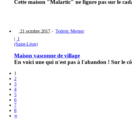
Cette maison "Malartic" ne figure pas sur le cada
21 octobre 2017
-
Tederic Merger
|
1
(Saint-Léon)
Maison vasconne de village
En voici une qui n'est pas à l'abandon ! Sur le cô
1
2
3
4
5
6
7
8
∞