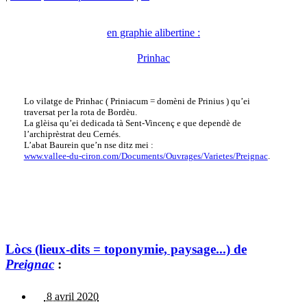
en graphie alibertine :
Prinhac
Lo vilatge de Prinhac ( Priniacum = domèni de Prinius ) qu’ei
traversat per la rota de Bordèu.
La glèisa qu’ei dedicada tà Sent-Vincenç e que dependè de
l’archiprèstrat deu Cernés.
L’abat Baurein que’n nse ditz mei :
www.vallee-du-ciron.com/Documents/Ouvrages/Varietes/Preignac
.
Lòcs (lieux-dits = toponymie, paysage...) de
Preignac
:
8 avril 2020