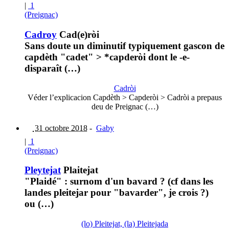
|
1
(Preignac)
Cadroy
Cad(e)ròi
Sans doute un diminutif typiquement gascon de
capdèth "cadet" > *capderòi dont le -e-
disparaît (…)
Cadròi
Véder l’explicacion Capdèth > Capderòi > Cadròi a prepaus
deu de Preignac (…)
31 octobre 2018
-
Gaby
|
1
(Preignac)
Pleytejat
Plaitejat
"Plaidé" : surnom d'un bavard ? (cf dans les
landes pleitejar pour "bavarder", je crois ?)
ou (…)
(lo) Pleitejat, (la) Pleitejada