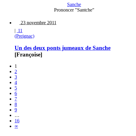
Sanche
Prononcer "Santche"
23 novembre 2011
|
11
(Preignac)
Un des deux ponts jumeaux de Sanche
[Françoise]
1
2
3
4
5
6
7
8
9
…
16
∞