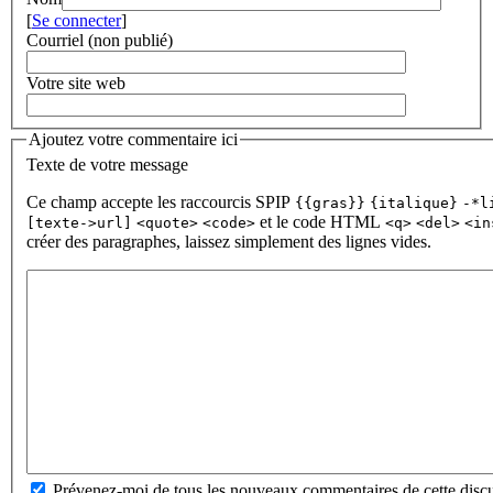
[
Se connecter
]
Courriel (non publié)
Votre site web
Ajoutez votre commentaire ici
Texte de votre message
Ce champ accepte les raccourcis SPIP
{{gras}}
{italique}
-*l
et le code HTML
[texte->url]
<quote>
<code>
<q>
<del>
<in
créer des paragraphes, laissez simplement des lignes vides.
Prévenez-moi de tous les nouveaux commentaires de cette discu