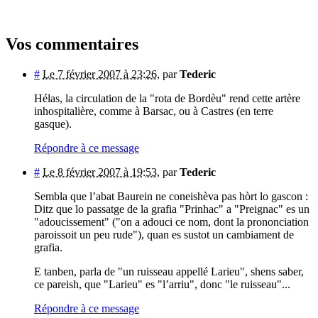
Vos commentaires
#
Le 7 février 2007 à 23:26
,
par
Tederic
Hélas, la circulation de la "rota de Bordèu" rend cette artère
inhospitalière, comme à Barsac, ou à Castres (en terre
gasque).
Répondre à ce message
#
Le 8 février 2007 à 19:53
,
par
Tederic
Sembla que l’abat Baurein ne coneishèva pas hòrt lo gascon :
Ditz que lo passatge de la grafia "Prinhac" a "Preignac" es un
"adoucissement" ("on a adouci ce nom, dont la prononciation
paroissoit un peu rude"), quan es sustot un cambiament de
grafia.
E tanben, parla de "un ruisseau appellé Larieu", shens saber,
ce pareish, que "Larieu" es "l’arriu", donc "le ruisseau"...
Répondre à ce message