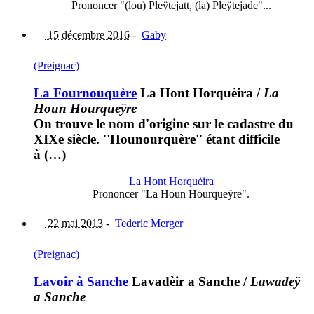
Prononcer "(lou) Pleÿtejatt, (la) Pleÿtejade"...
15 décembre 2016
-
Gaby
(Preignac)
La Fournouquère
La Hont Horquèira
/
La
Houn Hourqueÿre
On trouve le nom d'origine sur le cadastre du
XIXe siècle. ''Hounourquère'' étant difficile
à (…)
La Hont Horquèira
Prononcer "La Houn Hourqueÿre".
22 mai 2013
-
Tederic Merger
(Preignac)
Lavoir à Sanche
Lavadèir a Sanche
/
Lawadeÿ
a Sanche