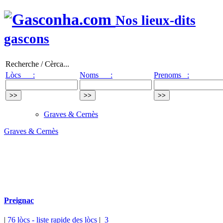
Nos lieux-dits
gascons
Recherche / Cèrca...
Lòcs :
Noms :
Prenoms :
Graves & Cernès
Graves & Cernès
Preignac
|
76 lòcs
- liste rapide des lòcs
|
3