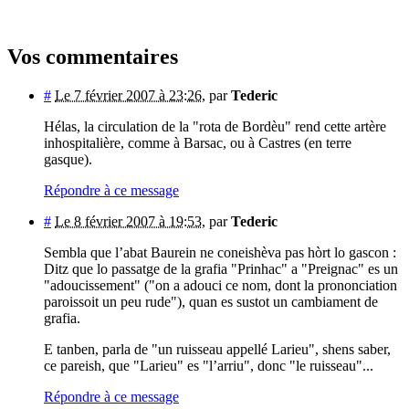
Vos commentaires
#
Le 7 février 2007 à 23:26
,
par
Tederic
Hélas, la circulation de la "rota de Bordèu" rend cette artère
inhospitalière, comme à Barsac, ou à Castres (en terre
gasque).
Répondre à ce message
#
Le 8 février 2007 à 19:53
,
par
Tederic
Sembla que l’abat Baurein ne coneishèva pas hòrt lo gascon :
Ditz que lo passatge de la grafia "Prinhac" a "Preignac" es un
"adoucissement" ("on a adouci ce nom, dont la prononciation
paroissoit un peu rude"), quan es sustot un cambiament de
grafia.
E tanben, parla de "un ruisseau appellé Larieu", shens saber,
ce pareish, que "Larieu" es "l’arriu", donc "le ruisseau"...
Répondre à ce message