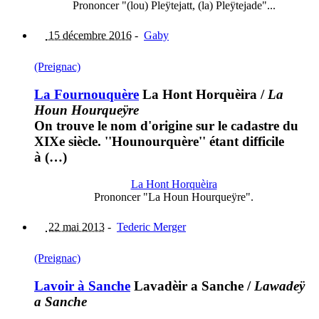
Prononcer "(lou) Pleÿtejatt, (la) Pleÿtejade"...
15 décembre 2016
-
Gaby
(Preignac)
La Fournouquère
La Hont Horquèira
/
La
Houn Hourqueÿre
On trouve le nom d'origine sur le cadastre du
XIXe siècle. ''Hounourquère'' étant difficile
à (…)
La Hont Horquèira
Prononcer "La Houn Hourqueÿre".
22 mai 2013
-
Tederic Merger
(Preignac)
Lavoir à Sanche
Lavadèir a Sanche
/
Lawadeÿ
a Sanche