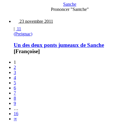
Sanche
Prononcer "Santche"
23 novembre 2011
|
11
(Preignac)
Un des deux ponts jumeaux de Sanche
[Françoise]
1
2
3
4
5
6
7
8
9
…
16
∞