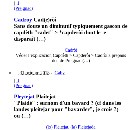
|
1
(Preignac)
Cadroy
Cad(e)ròi
Sans doute un diminutif typiquement gascon de
capdèth "cadet" > *capderòi dont le -e-
disparaît (…)
Cadròi
Véder l’explicacion Capdèth > Capderòi > Cadròi a prepaus
deu de Preignac (…)
31 octobre 2018
-
Gaby
|
1
(Preignac)
Pleytejat
Plaitejat
"Plaidé" : surnom d'un bavard ? (cf dans les
landes pleitejar pour "bavarder", je crois ?)
ou (…)
(lo) Pleitejat, (la) Pleitejada