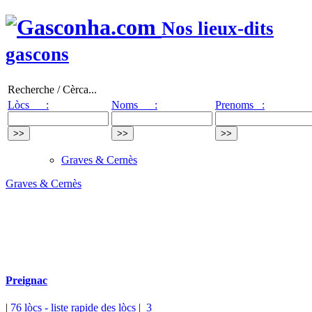
Nos lieux-dits
gascons
Recherche / Cèrca...
Lòcs :
Noms :
Prenoms :
Graves & Cernès
Graves & Cernès
Preignac
|
76 lòcs
- liste rapide des lòcs
|
3