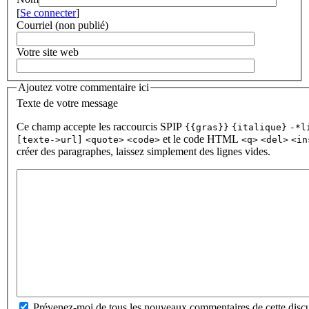
[
Se connecter
]
Courriel (non publié)
Votre site web
Ajoutez votre commentaire ici
Texte de votre message
Ce champ accepte les raccourcis SPIP
{{gras}}
{italique}
-*l
et le code HTML
[texte->url]
<quote>
<code>
<q>
<del>
<in
créer des paragraphes, laissez simplement des lignes vides.
Prévenez-moi de tous les nouveaux commentaires de cette discu