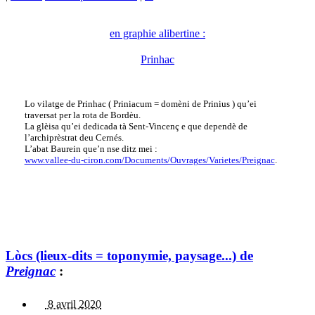
en graphie alibertine :
Prinhac
Lo vilatge de Prinhac ( Priniacum = domèni de Prinius ) qu’ei
traversat per la rota de Bordèu.
La glèisa qu’ei dedicada tà Sent-Vincenç e que dependè de
l’archiprèstrat deu Cernés.
L’abat Baurein que’n nse ditz mei :
www.vallee-du-ciron.com/Documents/Ouvrages/Varietes/Preignac
.
Lòcs (lieux-dits = toponymie, paysage...) de
Preignac
:
8 avril 2020