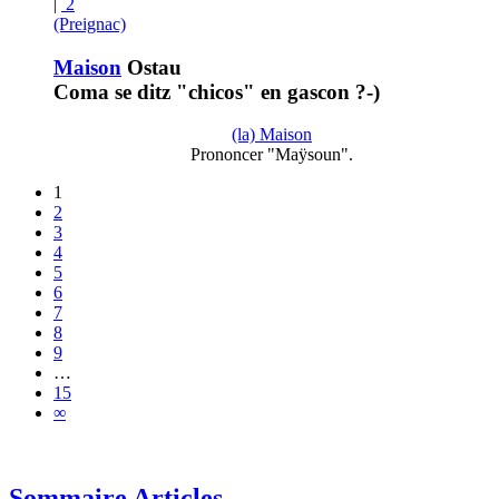
|
2
(Preignac)
Maison
Ostau
Coma se ditz "chicos" en gascon ?-)
(la) Maison
Prononcer "Maÿsoun".
1
2
3
4
5
6
7
8
9
…
15
∞
Sommaire Articles