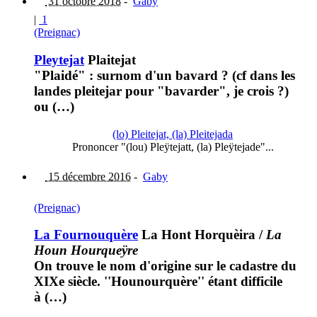
31 octobre 2018
-
Gaby
|
1
(Preignac)
Pleytejat
Plaitejat
"Plaidé" : surnom d'un bavard ? (cf dans les
landes pleitejar pour "bavarder", je crois ?)
ou (…)
(lo) Pleitejat, (la) Pleitejada
Prononcer "(lou) Pleÿtejatt, (la) Pleÿtejade"...
15 décembre 2016
-
Gaby
(Preignac)
La Fournouquère
La Hont Horquèira
/
La
Houn Hourqueÿre
On trouve le nom d'origine sur le cadastre du
XIXe siècle. ''Hounourquère'' étant difficile
à (…)