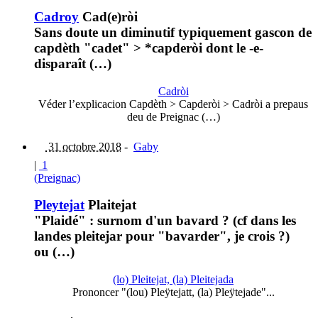
Cadroy
Cad(e)ròi
Sans doute un diminutif typiquement gascon de
capdèth "cadet" > *capderòi dont le -e-
disparaît (…)
Cadròi
Véder l’explicacion Capdèth > Capderòi > Cadròi a prepaus
deu de Preignac (…)
31 octobre 2018
-
Gaby
|
1
(Preignac)
Pleytejat
Plaitejat
"Plaidé" : surnom d'un bavard ? (cf dans les
landes pleitejar pour "bavarder", je crois ?)
ou (…)
(lo) Pleitejat, (la) Pleitejada
Prononcer "(lou) Pleÿtejatt, (la) Pleÿtejade"...