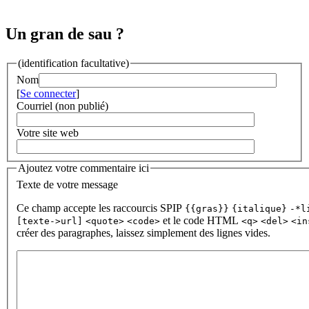
Un gran de sau ?
(identification facultative)
Nom
[
Se connecter
]
Courriel (non publié)
Votre site web
Ajoutez votre commentaire ici
Texte de votre message
Ce champ accepte les raccourcis SPIP
{{gras}}
{italique}
-*l
et le code HTML
[texte->url]
<quote>
<code>
<q>
<del>
<in
créer des paragraphes, laissez simplement des lignes vides.