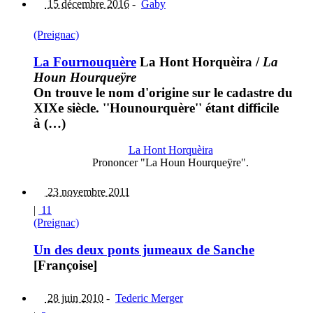
15 décembre 2016
-
Gaby
(Preignac)
La Fournouquère
La Hont Horquèira
/
La
Houn Hourqueÿre
On trouve le nom d'origine sur le cadastre du
XIXe siècle. ''Hounourquère'' étant difficile
à (…)
La Hont Horquèira
Prononcer "La Houn Hourqueÿre".
23 novembre 2011
|
11
(Preignac)
Un des deux ponts jumeaux de Sanche
[Françoise]
28 juin 2010
-
Tederic Merger