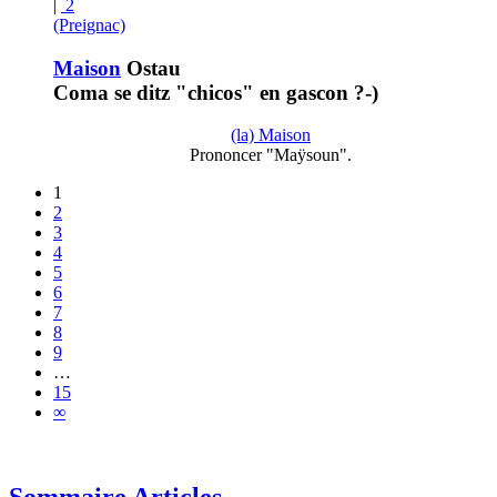
|
2
(Preignac)
Maison
Ostau
Coma se ditz "chicos" en gascon ?-)
(la) Maison
Prononcer "Maÿsoun".
1
2
3
4
5
6
7
8
9
…
15
∞