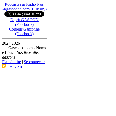
Podcasts sur Ràdio País
@gasconha.com (Bluesky)
Esprit GASCON
(Facebook)
Couleur Gascogne
(Facebook)
2024-2026
— Gasconha.com - Noms
e Lòcs -
Nos lieux-dits
gascons
Plan du site
|
Se connecter
|
RSS 2.0