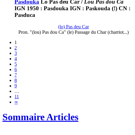
Pasdouka
Lo Pas deu Car
/
Lou Pas dou Ca
IGN 1950 : Pasdouka IGN : Paskouda (!) CN :
Pasduca
(lo) Pas deu Car
Pron. "(lou) Pas dou Ca" (le) Passage du Char (charriot...)
1
2
3
4
5
6
7
8
9
…
11
∞
Sommaire Articles