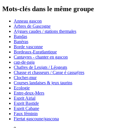
Mots-clés dans le même groupe
Anneau gascon
Arbres de Gascogne
Aÿgues caudes / stations thermales
Bandas
Banèras
Borde vasconne
Bordeaux-Euratlantique
Cantayres - chanter en gascon
cap-de-paja
Chafres de Leujats / Léogeats
Chasse et chasseurs / Casse é cassaÿres
Clocher-mur
Courses landaises & jeux taurins
Ecologie
Entre-deux-Mers
Esprit Airial
Esprit Bastide
Esprit Cabane
Faux féminin
Fiertat gascoune/gascona