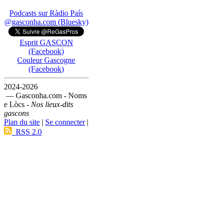
Podcasts sur Ràdio País
@gasconha.com (Bluesky)
Esprit GASCON
(Facebook)
Couleur Gascogne
(Facebook)
2024-2026
— Gasconha.com - Noms
e Lòcs -
Nos lieux-dits
gascons
Plan du site
|
Se connecter
|
RSS 2.0