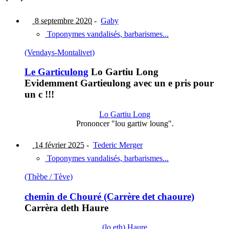
8 septembre 2020
-
Gaby
Toponymes vandalisés, barbarismes...
(Vendays-Montalivet)
Le Garticulong
Lo Gartiu Long
Evidemment Gartieulong avec un e pris pour
un c !!!
Lo Gartiu Long
Prononcer "lou gartiw loung".
14 février 2025
-
Tederic Merger
Toponymes vandalisés, barbarismes...
(Thèbe / Tève)
chemin de Chouré (Carrère det chaoure)
Carrèra deth Haure
(lo,eth) Haure