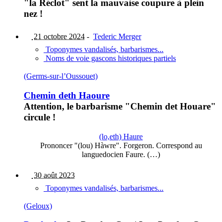
"la Réclot" sent la mauvaise coupure à plein
nez !
21 octobre 2024
-
Tederic Merger
Toponymes vandalisés, barbarismes...
Noms de voie gascons historiques partiels
(Germs-sur-l’Oussouet)
Chemin deth Haoure
Attention, le barbarisme "Chemin det Houare"
circule !
(lo,eth) Haure
Prononcer "(lou) Hàwre". Forgeron. Correspond au
languedocien Faure. (…)
30 août 2023
Toponymes vandalisés, barbarismes...
(Geloux)