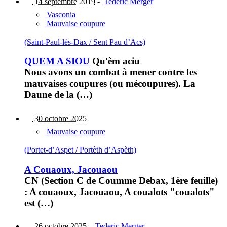
14 septembre 2019
-
Tederic Merger
Vasconia
Mauvaise coupure
(Saint-Paul-lès-Dax / Sent Pau d’Acs)
QUEM A SIOU
Qu'èm aciu
Nous avons un combat à mener contre les
mauvaises coupures (ou mécoupures). La
Daune de la (…)
30 octobre 2025
Mauvaise coupure
(Portet-d’Aspet / Portèth d’Aspèth)
A Couaoux, Jacouaou
CN (Section C de Coumme Debax, 1ère feuille)
: A couaoux, Jacouaou, A coualots "coualots"
est (…)
26 octobre 2025
-
Tederic Merger