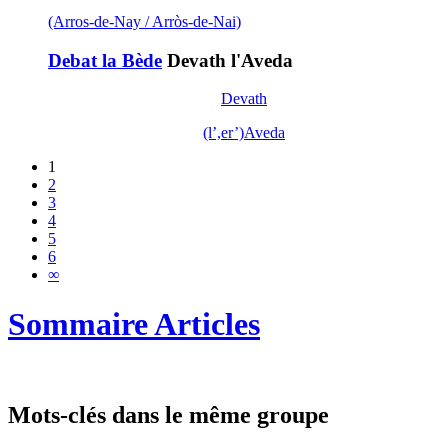
(Arros-de-Nay / Arròs-de-Nai)
Debat la Bède
Devath l'Aveda
Devath
(l’,er’)Aveda
1
2
3
4
5
6
∞
Sommaire Articles
Mots-clés dans le même groupe