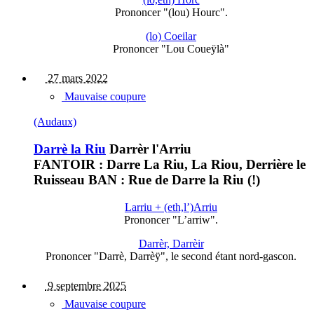
Prononcer "(lou) Hourc".
(lo) Coeilar
Prononcer "Lou Coueÿlà"
27 mars 2022
Mauvaise coupure
(Audaux)
Darrè la Riu
Darrèr l'Arriu
FANTOIR : Darre La Riu, La Riou, Derrière le
Ruisseau BAN : Rue de Darre la Riu (!)
Larriu + (eth,l’)Arriu
Prononcer "L’arriw".
Darrèr, Darrèir
Prononcer "Darrè, Darrèÿ", le second étant nord-gascon.
9 septembre 2025
Mauvaise coupure