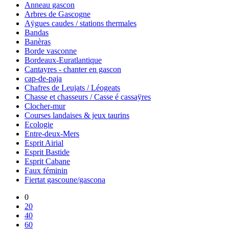
Anneau gascon
Arbres de Gascogne
Aÿgues caudes / stations thermales
Bandas
Banèras
Borde vasconne
Bordeaux-Euratlantique
Cantayres - chanter en gascon
cap-de-paja
Chafres de Leujats / Léogeats
Chasse et chasseurs / Casse é cassaÿres
Clocher-mur
Courses landaises & jeux taurins
Ecologie
Entre-deux-Mers
Esprit Airial
Esprit Bastide
Esprit Cabane
Faux féminin
Fiertat gascoune/gascona
0
20
40
60