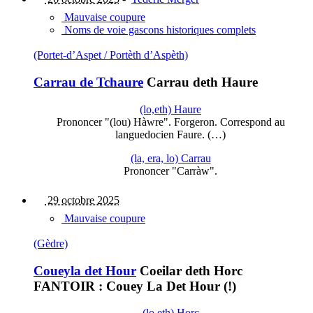
Mauvaise coupure
Noms de voie gascons historiques complets
(Portet-d’Aspet / Portèth d’Aspèth)
Carrau de Tchaure
Carrau deth Haure
(lo,eth) Haure
Prononcer "(lou) Hàwre". Forgeron. Correspond au
languedocien Faure. (…)
(la, era, lo) Carrau
Prononcer "Carràw".
29 octobre 2025
Mauvaise coupure
(Gèdre)
Coueyla det Hour
Coeilar deth Horc
FANTOIR : Couey La Det Hour (!)
(lo,eth) Horc