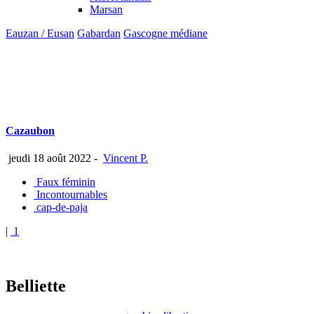
Marsan
Eauzan / Eusan
Gabardan
Gascogne médiane
Cazaubon
jeudi 18 août 2022
-
Vincent P.
Faux féminin
Incontournables
cap-de-paja
|
1
Belliette