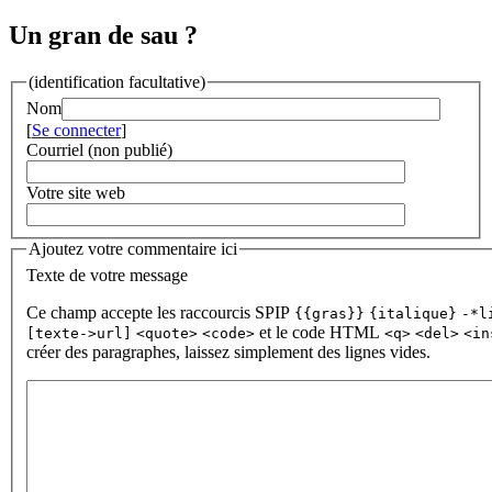
Un gran de sau ?
(identification facultative)
Nom
[
Se connecter
]
Courriel (non publié)
Votre site web
Ajoutez votre commentaire ici
Texte de votre message
Ce champ accepte les raccourcis SPIP
{{gras}}
{italique}
-*l
et le code HTML
[texte->url]
<quote>
<code>
<q>
<del>
<in
créer des paragraphes, laissez simplement des lignes vides.