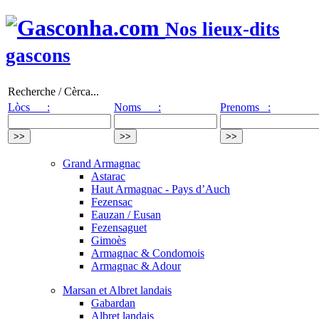
Nos lieux-dits
gascons
Recherche / Cèrca...
Lòcs :
Noms :
Prenoms :
Grand Armagnac
Astarac
Haut Armagnac - Pays d’Auch
Fezensac
Eauzan / Eusan
Fezensaguet
Gimoès
Armagnac & Condomois
Armagnac & Adour
Marsan et Albret landais
Gabardan
Albret landais