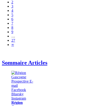
2
3
4
5
6
7
8
9
…
27
∞
Sommaire Articles
Région