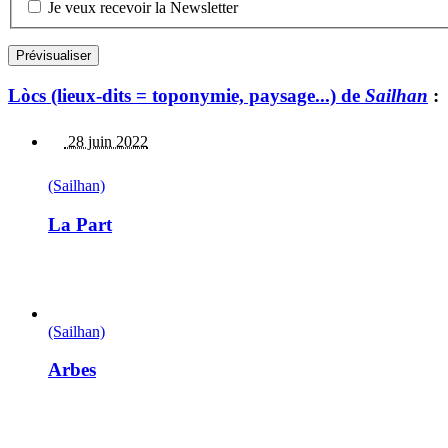
Je veux recevoir la Newsletter
Lòcs (lieux-dits = toponymie, paysage...) de
Sailhan
:
28 juin 2022
(Sailhan)
La Part
(Sailhan)
Arbes