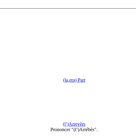
(la,era) Part
(l’)Arrevèrs
Prononcer "(l’)Arrébès".