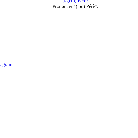
(lo,eth) Perèr
Prononcer "(lou) Pérè".