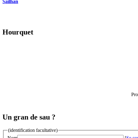
Sailhan
Hourquet
Pro
Un gran de sau ?
(identification facultative)
Nom
[
Se co