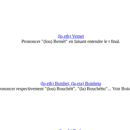
(lo,eth) Vernet
Prononcer "(lou) Bernét" en faisant entendre le t final.
(lo,eth) Boishet, (la,era) Boisheta
rononcer respectivement "(lou) Bouchétt", "(la) Bouchétto"... Voir Bo