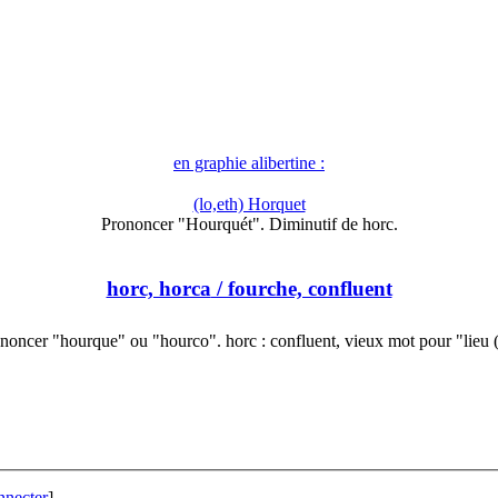
en graphie alibertine :
(lo,eth) Horquet
Prononcer "Hourquét". Diminutif de horc.
horc, horca
/ fourche, confluent
noncer "hourque" ou "hourco". horc : confluent, vieux mot pour "lieu
nnecter
]