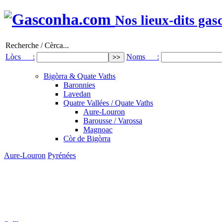
Nos lieux-dits gas
Recherche / Cèrca...
Lòcs :
Noms :
Bigòrra & Quate Vaths
Baronnies
Lavedan
Quatre Vallées / Quate Vaths
Aure-Louron
Barousse / Varossa
Magnoac
Còr de Bigòrra
Aure-Louron
Pyrénées