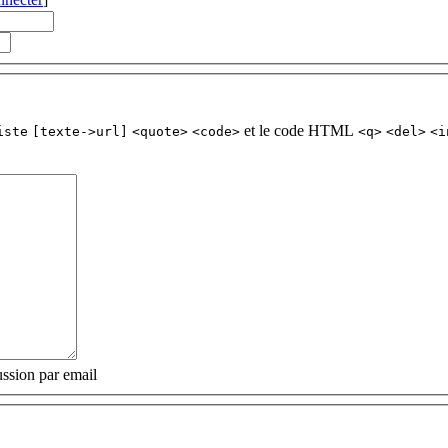
et le code HTML
iste
[texte->url]
<quote>
<code>
<q>
<del>
<i
ssion par email