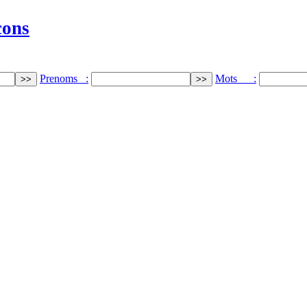
cons
Prenoms :
Mots :