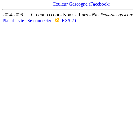
Couleur Gascogne (Facebook)
2024-2026 — Gasconha.com - Noms e Lòcs -
Nos lieux-dits gascon
Plan du site
|
Se connecter
|
RSS 2.0