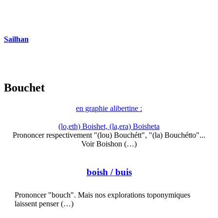
Sailhan
Bouchet
en graphie alibertine :
(lo,eth) Boishet, (la,era) Boisheta
Prononcer respectivement "(lou) Bouchétt", "(la) Bouchétto"...
Voir Boishon (…)
boish
/ buis
Prononcer "bouch". Mais nos explorations toponymiques
laissent penser (…)