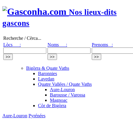
Nos lieux-dits
gascons
Recherche / Cèrca...
Lòcs :
Noms :
Prenoms :
Bigòrra & Quate Vaths
Baronnies
Lavedan
Quatre Vallées / Quate Vaths
Aure-Louron
Barousse / Varossa
Magnoac
Còr de Bigòrra
Aure-Louron
Pyrénées