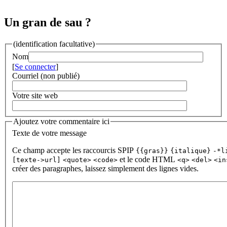
Un gran de sau ?
(identification facultative)
Nom
[
Se connecter
]
Courriel (non publié)
Votre site web
Ajoutez votre commentaire ici
Texte de votre message
Ce champ accepte les raccourcis SPIP
{{gras}}
{italique}
-*l
et le code HTML
[texte->url]
<quote>
<code>
<q>
<del>
<in
créer des paragraphes, laissez simplement des lignes vides.