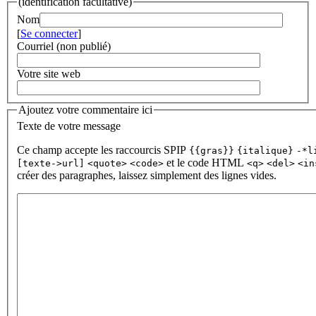
(identification facultative)
Nom
[
Se connecter
]
Courriel (non publié)
Votre site web
Ajoutez votre commentaire ici
Texte de votre message
Ce champ accepte les raccourcis SPIP
{{gras}}
{italique}
-*l
et le code HTML
[texte->url]
<quote>
<code>
<q>
<del>
<in
créer des paragraphes, laissez simplement des lignes vides.