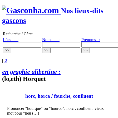
Nos lieux-dits
gascons
Recherche / Cèrca...
Lòcs :
Noms :
Prenoms :
|
2
en graphie alibertine :
(lo,eth) Horquet
horc, horca
/ fourche, confluent
Prononcer "hourque" ou "hourco". horc : confluent, vieux
mot pour "lieu (…)