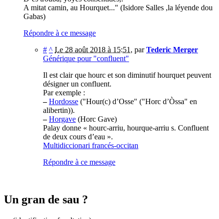
A mitat camin, au Hourquet..." (Isidore Salles ,la léyende dou
Gabas)
Répondre à ce message
#
^
Le 28 août 2018 à 15:51
,
par
Tederic Merger
Générique pour "confluent"
Il est clair que hourc et son diminutif hourquet peuvent
désigner un confluent.
Par exemple :
–
Hordosse
("Hour(c) d’Osse" ("Horc d’Òssa" en
alibertin)).
–
Horgave
(Horc Gave)
Palay donne « hourc-arriu, hourque-arriu s. Confluent
de deux cours d’eau ».
Multidiccionari francés-occitan
Répondre à ce message
Un gran de sau ?