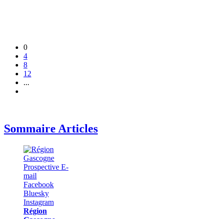
0
4
8
12
...
Sommaire Articles
Région