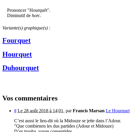
Prononcer "Hourquét".
Diminutif de
horc
.
Variante(s) graphique(s) :
Fourquet
Hourquet
Duhourquet
Vos commentaires
#
Le 28 août 2018 à 14:01
,
par
Francis Marsan
Le Hourquet
C’est aussi le lieu-dit où la Midouze se jette dans l’Adour.
"Que combienen les dus partides (Adour et Midouze)
D’es trouba, yoyes consentides,.