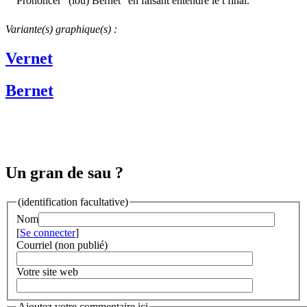
Prononcer "(lou) Bernét" en faisant entendre le t final.
Variante(s) graphique(s) :
Vernet
Bernet
Un gran de sau ?
(identification facultative)
Nom
[
Se connecter
]
Courriel (non publié)
Votre site web
Ajoutez votre commentaire ici