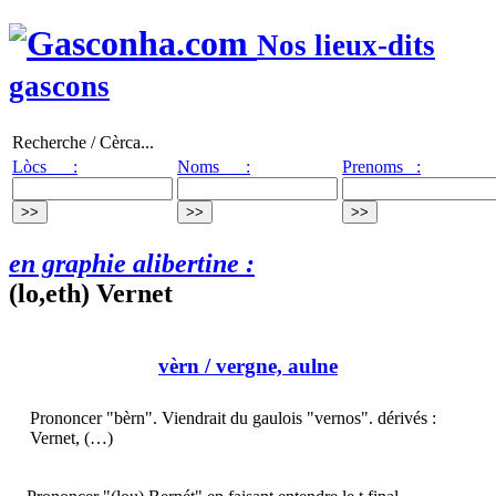
Nos lieux-dits
gascons
Recherche / Cèrca...
Lòcs :
Noms :
Prenoms :
en graphie alibertine :
(lo,eth) Vernet
vèrn
/ vergne, aulne
Prononcer "bèrn". Viendrait du gaulois "vernos". dérivés :
Vernet, (…)