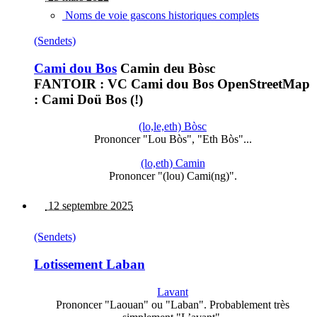
Noms de voie gascons historiques complets
(Sendets)
Cami dou Bos
Camin deu Bòsc
FANTOIR : VC Cami dou Bos OpenStreetMap
: Cami Doü Bos (!)
(lo,le,eth) Bòsc
Prononcer "Lou Bòs", "Eth Bòs"...
(lo,eth) Camin
Prononcer "(lou) Cami(ng)".
12 septembre 2025
(Sendets)
Lotissement Laban
Lavant
Prononcer "Laouan" ou "Laban". Probablement très