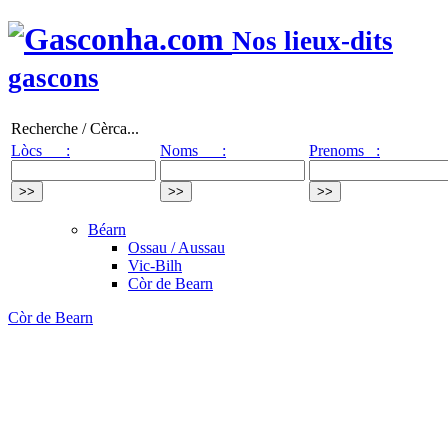
Nos lieux-dits
gascons
Recherche / Cèrca...
Lòcs :
Noms :
Prenoms :
Béarn
Ossau / Aussau
Vic-Bilh
Còr de Bearn
Còr de Bearn