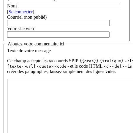
Nom
[
Se connecter
]
Courriel (non publié)
Votre site web
Ajoutez votre commentaire ici
Texte de votre message
Ce champ accepte les raccourcis SPIP
{{gras}}
{italique}
-*l
et le code HTML
[texte->url]
<quote>
<code>
<q>
<del>
<in
créer des paragraphes, laissez simplement des lignes vides.