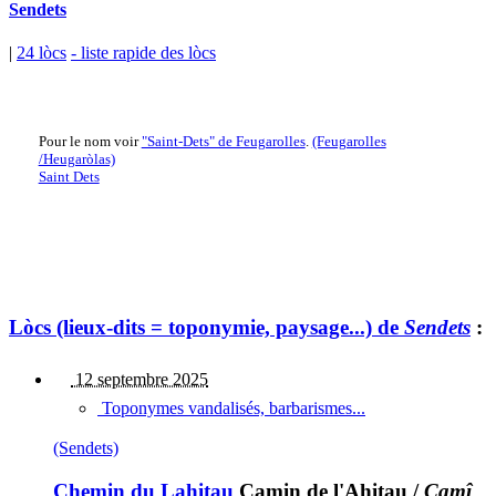
Sendets
|
24 lòcs
- liste rapide des lòcs
Pour le nom voir
"Saint-Dets" de Feugarolles
.
(Feugarolles
/Heugaròlas)
Saint Dets
Lòcs (lieux-dits = toponymie, paysage...) de
Sendets
:
12 septembre 2025
Toponymes vandalisés, barbarismes...
(Sendets)
Chemin du Lahitau
Camin de l'Ahitau
/
Camî