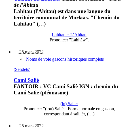
de l'Ahitau
Lahitau (l'Ahitau) est dans une langue du
territoire communal de Morlaas. "Chemin du
Lahitau" (…)
Lahitau + L’Ahitau
Prononcer "Lahitàw".
25 mars 2022
Noms de voie gascons historiques complets
(Sendets)
Cami Saliè
FANTOIR : VC Cami Saliè IGN : chemin du
Cami Salie (pléonasme)
(lo) Salièr
Prononcer "(lou) Saliè". Forme normale en gascon,
correspondant à salinèr, (…)
25 mars 2022