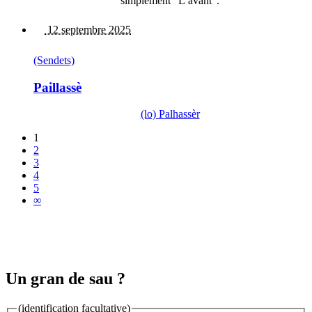
simplement "L’avant".
12 septembre 2025
(Sendets)
Paillassè
(lo) Palhassèr
1
2
3
4
5
∞
Un gran de sau ?
(identification facultative)