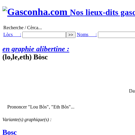
Nos lieux-dits gas
Recherche / Cèrca...
Lòcs :
Noms :
en graphie alibertine :
(lo,le,eth) Bòsc
Dan
Prononcer "Lou Bòs", "Eth Bòs"...
Variante(s) graphique(s) :
Bosc