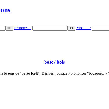
cons
Prenoms :
Mots :
bòsc
/ bois
s le sens de "petite forêt". Dérivés : bosquet (prononcer "bousquétt")