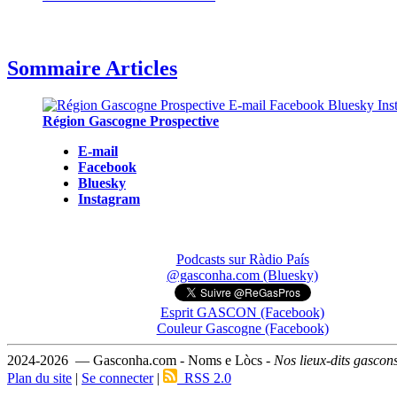
Sommaire Articles
Région Gascogne Prospective
E-mail
Facebook
Bluesky
Instagram
Podcasts sur Ràdio País
@gasconha.com (Bluesky)
Esprit GASCON (Facebook)
Couleur Gascogne (Facebook)
2024-2026 — Gasconha.com - Noms e Lòcs -
Nos lieux-dits gascon
Plan du site
|
Se connecter
|
RSS 2.0