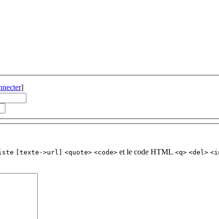
nnecter
]
et le code HTML
iste
[texte->url]
<quote>
<code>
<q>
<del>
<i