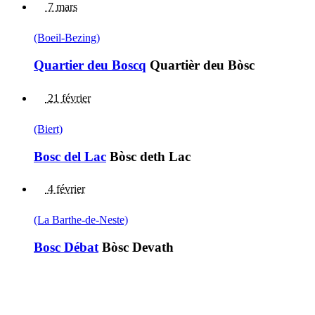
7 mars
(Boeil-Bezing)
Quartier deu Boscq
Quartièr deu Bòsc
21 février
(Biert)
Bosc del Lac
Bòsc deth Lac
4 février
(La Barthe-de-Neste)
Bosc Débat
Bòsc Devath