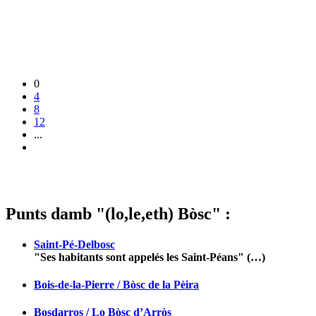
0
4
8
12
...
Punts damb "(lo,le,eth) Bòsc" :
Saint-Pé-Delbosc
"Ses habitants sont appelés les Saint-Péans" (…)
Bois-de-la-Pierre / Bòsc de la Pèira
Bosdarros / Lo Bòsc d’Arròs