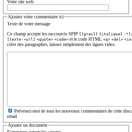
Votre site web
Ajoutez votre commentaire ici
Texte de votre message
Ce champ accepte les raccourcis SPIP
{{gras}}
{italique}
-*l
et le code HTML
[texte->url]
<quote>
<code>
<q>
<del>
<in
créer des paragraphes, laissez simplement des lignes vides.
Prévenez-moi de tous les nouveaux commentaires de cette discu
email
Ajouter un document
Extensions autorisées : toutes