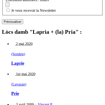
Je veux recevoir la Newsletter
Lòcs damb "Lapria + (la) Pria" :
2 mai 2020
(Sendets)
Laprie
1er mai 2020
(Lavazan)
Prie
3 avril 2009
-
Vincent P.