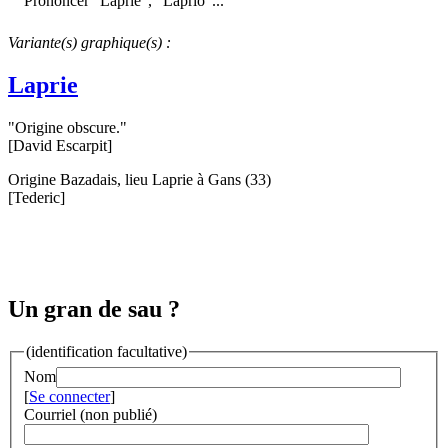
Prononcer "Laprïe", "Laprïo"...
Variante(s) graphique(s) :
Laprie
"Origine obscure."
[David Escarpit]
Origine Bazadais, lieu Laprie à Gans (33)
[Tederic]
Un gran de sau ?
(identification facultative)
Nom
[
Se connecter
]
Courriel (non publié)