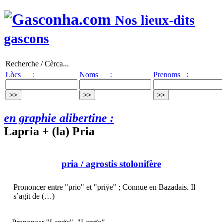
Nos lieux-dits
gascons
Recherche / Cèrca...
Lòcs :
Noms :
Prenoms :
en graphie alibertine :
Lapria + (la) Pria
pria
/ agrostis stolonifère
Prononcer entre "prio" et "priÿe" ; Connue en Bazadais. Il
s’agit de (…)