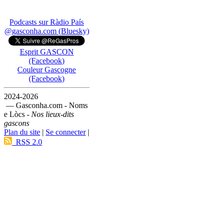
Podcasts sur Ràdio País
@gasconha.com (Bluesky)
Esprit GASCON
(Facebook)
Couleur Gascogne
(Facebook)
2024-2026
— Gasconha.com - Noms
e Lòcs -
Nos lieux-dits
gascons
Plan du site
|
Se connecter
|
RSS 2.0