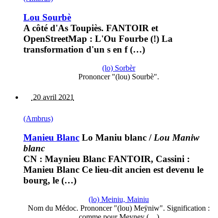
Lou Sourbè
A côté d'As Toupiès. FANTOIR et
OpenStreetMap : L'Ou Fourbe (!) La
transformation d'un s en f (…)
(lo) Sorbèr
Prononcer "(lou) Sourbè".
20 avril 2021
(Ambrus)
Manieu Blanc
Lo Maniu blanc
/
Lou Maniw
blanc
CN : Maynieu Blanc FANTOIR, Cassini :
Manieu Blanc Ce lieu-dit ancien est devenu le
bourg, le (…)
(lo) Meiniu, Mainiu
Nom du Médoc. Prononcer "(lou) Meÿniw". Signification :
comme pour Meyney (…)