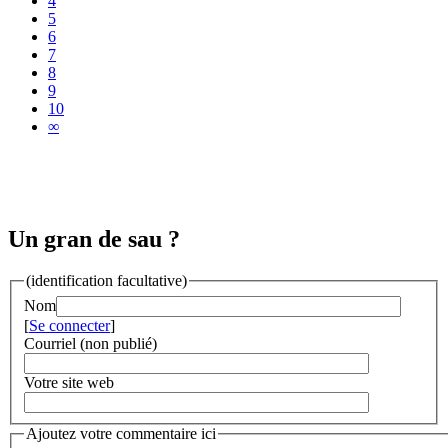
4
5
6
7
8
9
10
∞
Un gran de sau ?
(identification facultative)
Nom
[
Se connecter
]
Courriel (non publié)
Votre site web
Ajoutez votre commentaire ici