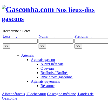
Nos lieux-dits
gascons
Recherche / Cèrca...
Lòcs :
Noms :
Prenoms :
Agenais
Agenais gascon
Albret néracais
Queyran
Brulhois / Brulhés
Rive droite gasconne
Agenais guyennais
Bésaume
Albret néracais
Clocher-mur
Gascogne médiane
Landes de
Gascogne