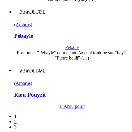
20 avril 2021
(Ambrus)
Pébayle
Pebaile
Prononcer "Pébaÿlé" en mettant l’accent tonique sur "bay".
"Pierre bailli" (…)
20 avril 2021
(Ambrus)
Riou Pouyrit
L’Arriu poirit
1
2
3