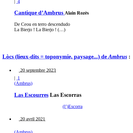
|
4
Cantique d’Ambrus
Alain Rozès
De Ceou en terro descendudo
La Bierjo ! La Bierjo ! (…)
Lòcs (lieux-dits = toponymie, paysage...) de
Ambrus
:
20 septembre 2023
|
1
(Ambrus)
Las Escourres
Las Escorras
(l’)Escorra
20 avril 2021
(Ambrus)