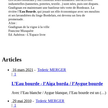
industrielles (tanneries, poteries, textile...) sont nées, puis ont disparu.
Gradignan est maintenant une banlieue très verte de Bordeaux. La
rivière l’
Eau Bourde
, qui jouait un rôle économique avec ses moulins
et ses lavandières du linge Bordelais, est devenu un lieu de
promenade.
A lire :
Gradignan de la vigne à la ville
Francine Musquère
Ed. Aubéron - L’Espace livre
Articles
16 mars 2021
-
Tederic MERGER
|
1
L’Eau bourde - l’Aiga borda / l’Aygue bourde
Avec l’Eau blanche / Aygue blanque, l’Eau bourde est un (…)
29 mai 2010
-
Tederic MERGER
|
1