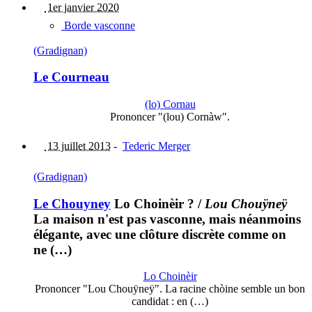
1er janvier 2020
Borde vasconne
(Gradignan)
Le Courneau
(lo) Cornau
Prononcer "(lou) Cornàw".
13 juillet 2013
-
Tederic Merger
(Gradignan)
Le Chouyney
Lo Choinèir ?
/
Lou Chouÿneÿ
La maison n'est pas vasconne, mais néanmoins
élégante, avec une clôture discrète comme on
ne (…)
Lo Choinèir
Prononcer "Lou Chouÿneÿ". La racine chòine semble un bon
candidat : en (…)