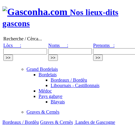
Nos lieux-dits
gascons
Recherche / Cèrca...
Lòcs :
Noms :
Prenoms :
Grand Bordelais
Bordelais
Bordeaux / Bordèu
Libournais - Castillonnais
Médoc
Pays gabaye
Blayais
Graves & Cernès
Bordeaux / Bordèu
Graves & Cernès
Landes de Gascogne