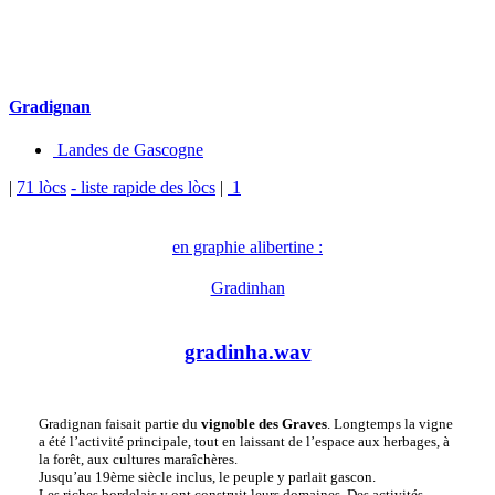
Gradignan
Landes de Gascogne
|
71 lòcs
- liste rapide des lòcs
|
1
en graphie alibertine :
Gradinhan
gradinha.wav
Gradignan faisait partie du
vignoble des Graves
. Longtemps la vigne
a été l’activité principale, tout en laissant de l’espace aux herbages, à
la forêt, aux cultures maraîchères.
Jusqu’au 19ème siècle inclus, le peuple y parlait gascon.
Les riches bordelais y ont construit leurs domaines. Des activités