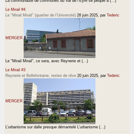
La communauté de communes du Val de l’Eyre se peuple à (…)
Le Mirail #4
Le "Mirail Mirail" (quartier de l’Université)
28 juin 2025
, par
Tederic
MERGER
Le "Mirail Mirail", ce sera, avec Reynerie et (…)
Le Mirail #3
Reynerie et Bellefontaine, restes de rêve
20 juin 2025
, par
Tederic
MERGER
L’urbanisme sur dalle presque démantelé L’urbanisme (…)