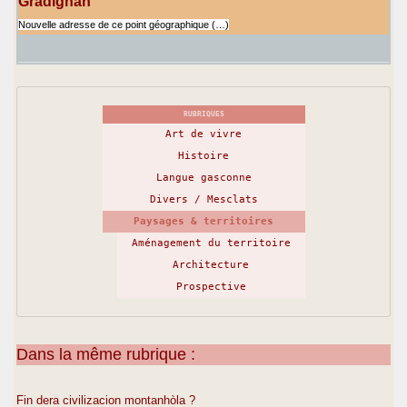
Gradignan
Nouvelle adresse de ce point géographique (…)
RUBRIQUES
Art de vivre
Histoire
Langue gasconne
Divers / Mesclats
Paysages & territoires
Aménagement du territoire
Architecture
Prospective
Dans la même rubrique :
Fin dera civilizacion montanhòla ?