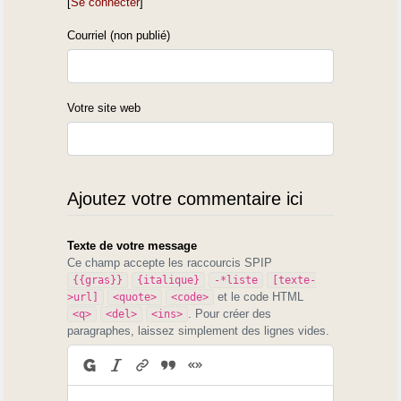
[
Se connecter
]
Courriel (non publié)
Votre site web
Ajoutez votre commentaire ici
Texte de votre message
Ce champ accepte les raccourcis SPIP
{{gras}}
{italique}
-*liste
[texte-
et le code HTML
>url]
<quote>
<code>
. Pour créer des
<q>
<del>
<ins>
paragraphes, laissez simplement des lignes vides.