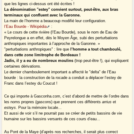
que les lignes ci-dessus ont été écrites !
La dénomination "estey" convient surtout, peut-être, aux bras
terminaux qui confluent avec la Garonne.
La main de l’homme a beaucoup modifié leur configuration.
l’Eau Bourde - Wikipédia
:
« Le cours de cette rivière (l’Eau Bourde), sous le nom de Eau de
Peyrelongue a en effet, dès le Moyen Âge, subi des perturbations
anthropiques importantes à l’approche de la Garonne. »
"perturbations anthropiques" : lire que
l’homme a tout chamboulé,
dans cette zone limitrophe de Bordeaux !
Jadis, il y a eu de nombreux moulins
(trop peut-être !), qui expliquent
certaines dérivations.
Le dernier chamboulement important a affecté le "delta" de l’Eau
bourde : la construction de la rocade a conduit a déplacer l’estey de
Franc dans l’estey du Coucut !
Ce qui importe à Gasconha.com, c’est d’abord de mettre de l’ordre dans
les noms propres (gascons) que prennent ces différents
arrius
et
esteys
. Pour la mémoire locale...
Et aussi de voir s’il ne pourrait pas se créer de petits bassins de vie
humaine sur les bassins versants de ces cours d’eau...
Au Pont de la Maye (d’après nos recherches, il serait plus correct