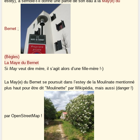
estey), a semble-t-il donné une partie de son eau à la
May(e) du
Bernet
;
(Bègles)
La Maye du Bernet
Si
May
veut dire mère, il s’agit alors d’une fille-mère !-)
La May(e) du Bernet se poursuit dans l’estey de la Moulinate mentionné
plus haut pour être dit "Moulinette" par Wikipédia, mais aussi (danger !)
par OpenStreetMap !