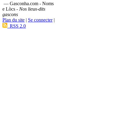
— Gasconha.com - Noms
e Lòcs -
Nos lieux-dits
gascons
Plan du site
|
Se connecter
|
RSS 2.0