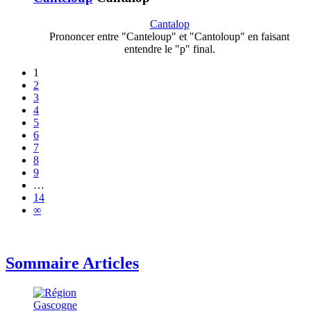
Cantalop
Prononcer entre "Canteloup" et "Cantoloup" en faisant
entendre le "p" final.
1
2
3
4
5
6
7
8
9
…
14
∞
Sommaire Articles