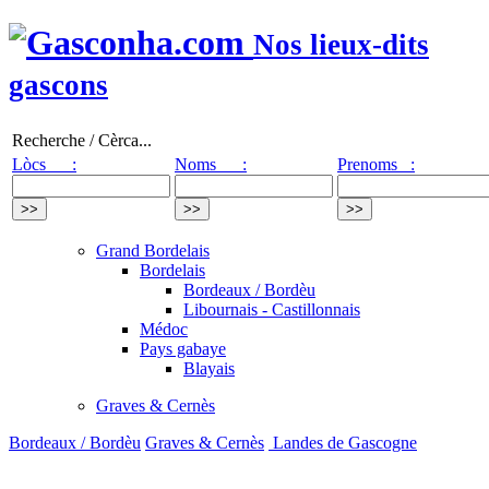
Nos lieux-dits
gascons
Recherche / Cèrca...
Lòcs :
Noms :
Prenoms :
Grand Bordelais
Bordelais
Bordeaux / Bordèu
Libournais - Castillonnais
Médoc
Pays gabaye
Blayais
Graves & Cernès
Bordeaux / Bordèu
Graves & Cernès
Landes de Gascogne