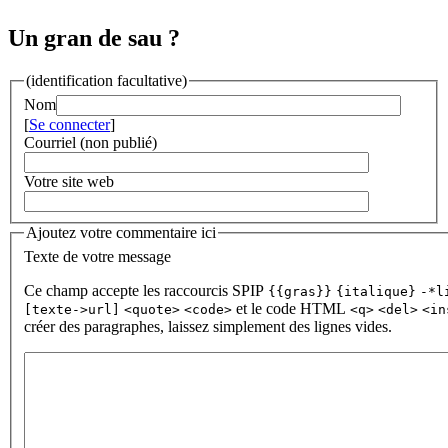
Un gran de sau ?
(identification facultative)
Nom
[
Se connecter
]
Courriel (non publié)
Votre site web
Ajoutez votre commentaire ici
Texte de votre message
Ce champ accepte les raccourcis SPIP
{{gras}}
{italique}
-*l
et le code HTML
[texte->url]
<quote>
<code>
<q>
<del>
<in
créer des paragraphes, laissez simplement des lignes vides.