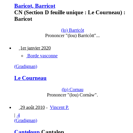
Baricot, Barricot
CN (Section D feuille unique : Le Courneau) :
Baricot
(lo) Barricòt
Prononcer "(lou) Barricòtt"...
1er janvier 2020
Borde vasconne
(Gradignan)
Le Courneau
(lo) Cornau
Prononcer "(lou) Cornàw".
29 août 2010
-
Vincent P.
|
4
(Gradignan)
Canteloup
Cantalop