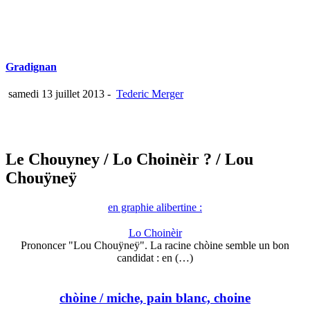
Gradignan
samedi 13 juillet 2013
-
Tederic Merger
Le Chouyney
/ Lo Choinèir ?
/ Lou
Chouÿneÿ
en graphie alibertine :
Lo Choinèir
Prononcer "Lou Chouÿneÿ". La racine chòine semble un bon
candidat : en (…)
chòine
/ miche, pain blanc, choine