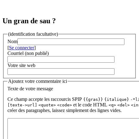
Un gran de sau ?
(identification facultative)
Nom
[
Se connecter
]
Courriel (non publié)
Votre site web
Ajoutez votre commentaire ici
Texte de votre message
Ce champ accepte les raccourcis SPIP
{{gras}}
{italique}
-*l
et le code HTML
[texte->url]
<quote>
<code>
<q>
<del>
<in
créer des paragraphes, laissez simplement des lignes vides.