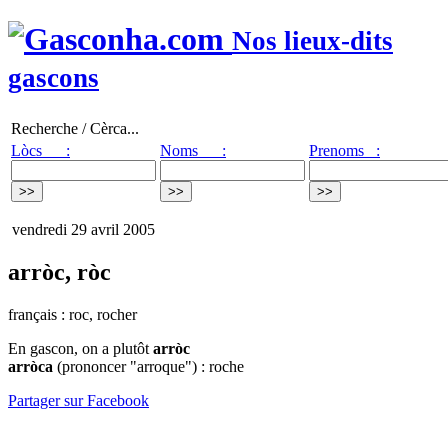
Nos lieux-dits
gascons
Recherche / Cèrca...
Lòcs :
Noms :
Prenoms :
vendredi 29 avril 2005
arròc, ròc
français : roc, rocher
En gascon, on a plutôt
arròc
arròca
(prononcer "arroque") : roche
Partager sur Facebook