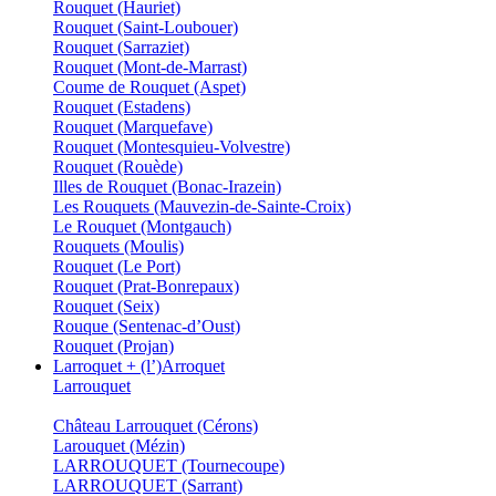
Rouquet (Hauriet)
Rouquet (Saint-Loubouer)
Rouquet (Sarraziet)
Rouquet (Mont-de-Marrast)
Coume de Rouquet (Aspet)
Rouquet (Estadens)
Rouquet (Marquefave)
Rouquet (Montesquieu-Volvestre)
Rouquet (Rouède)
Illes de Rouquet (Bonac-Irazein)
Les Rouquets (Mauvezin-de-Sainte-Croix)
Le Rouquet (Montgauch)
Rouquets (Moulis)
Rouquet (Le Port)
Rouquet (Prat-Bonrepaux)
Rouquet (Seix)
Rouque (Sentenac-d’Oust)
Rouquet (Projan)
Larroquet + (l’)Arroquet
Larrouquet
Château Larrouquet (Cérons)
Larouquet (Mézin)
LARROUQUET (Tournecoupe)
LARROUQUET (Sarrant)