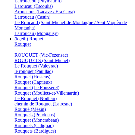
Larroucaou (Puymaurin)
Laroucau (Escoulis)
Aroucaous (Lacave / Era Cava)
Larroucau (Castin)
Le Roucaud (Saint-Michel-de-Montaigne / Sent Miquèu de
Montanha)
Larroucau (Mongausy)
(lo,eth) Roquet
Rouquet
ROUQUET (Vic-Fezensac)
ROUQUETS (Saint-Michel)
Le Rouquet (Valeyrac)
le rouquet (Pauillac)
Rouquet (Hostens)
Rouquet (Captieux)
Rouquet (Le Fousseret)
Rouquet (Mouliets-et-Villemartin)
Le Rouquet (Noilhan)
chemin de Rouquet (Latresne)
Rouqué (Mézin)
Rouquets (Poudenas)
Rouquet (Moncrabeau)
Rouquets (Calignac)
Rouquets (Bardigues)