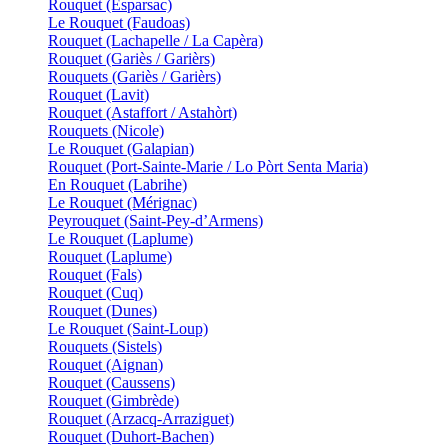
Rouquet (Esparsac)
Le Rouquet (Faudoas)
Rouquet (Lachapelle / La Capèra)
Rouquet (Gariès / Garièrs)
Rouquets (Gariès / Garièrs)
Rouquet (Lavit)
Rouquet (Astaffort / Astahòrt)
Rouquets (Nicole)
Le Rouquet (Galapian)
Rouquet (Port-Sainte-Marie / Lo Pòrt Senta Maria)
En Rouquet (Labrihe)
Le Rouquet (Mérignac)
Peyrouquet (Saint-Pey-d’Armens)
Le Rouquet (Laplume)
Rouquet (Laplume)
Rouquet (Fals)
Rouquet (Cuq)
Rouquet (Dunes)
Le Rouquet (Saint-Loup)
Rouquets (Sistels)
Rouquet (Aignan)
Rouquet (Caussens)
Rouquet (Gimbrède)
Rouquet (Arzacq-Arraziguet)
Rouquet (Duhort-Bachen)