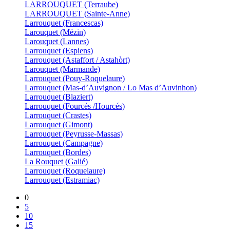
LARROUQUET (Terraube)
LARROUQUET (Sainte-Anne)
Larrouquet (Francescas)
Larouquet (Mézin)
Larouquet (Lannes)
Larrouquet (Espiens)
Larrouquet (Astaffort / Astahòrt)
Larouquet (Marmande)
Larrouquet (Pouy-Roquelaure)
Larrouquet (Mas-d’Auvignon / Lo Mas d’Auvinhon)
Larrouquet (Blaziert)
Larrouquet (Fourcés /Hourcés)
Larrouquet (Crastes)
Larrouquet (Gimont)
Larrouquet (Peyrusse-Massas)
Larrouquet (Campagne)
Larrouquet (Bordes)
La Rouquet (Galié)
Larrouquet (Roquelaure)
Larrouquet (Estramiac)
0
5
10
15