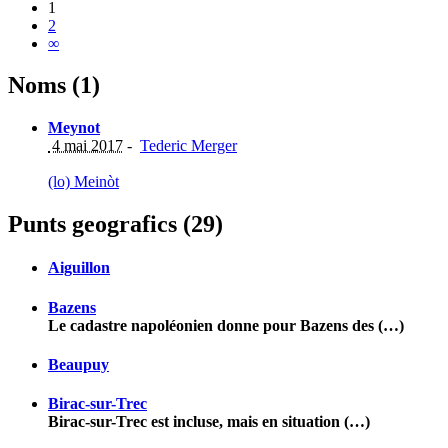
1
2
∞
Noms (1)
Meynot
4 mai 2017
-
Tederic Merger
(lo) Meinòt
Punts geografics (29)
Aiguillon
Bazens
Le cadastre napoléonien donne pour Bazens des (…)
Beaupuy
Birac-sur-Trec
Birac-sur-Trec est incluse, mais en situation (…)