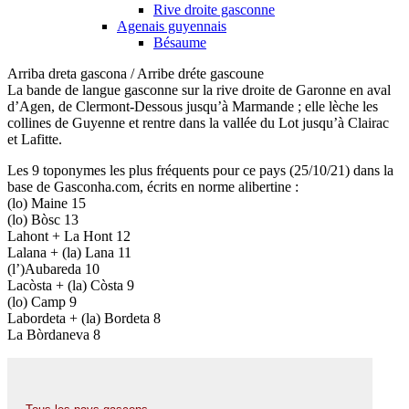
Rive droite gasconne
Agenais guyennais
Bésaume
Arriba dreta gascona / Arribe dréte gascoune
La bande de langue gasconne sur la rive droite de Garonne en aval
d’Agen, de Clermont-Dessous jusqu’à Marmande ; elle lèche les
collines de Guyenne et rentre dans la vallée du Lot jusqu’à Clairac
et Lafitte.
Les 9 toponymes les plus fréquents pour ce pays (25/10/21) dans la
base de Gasconha.com, écrits en norme alibertine :
(lo) Maine 15
(lo) Bòsc 13
Lahont + La Hont 12
Lalana + (la) Lana 11
(l’)Aubareda 10
Lacòsta + (la) Còsta 9
(lo) Camp 9
Labordeta + (la) Bordeta 8
La Bòrdaneva 8