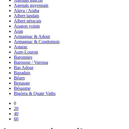
Agenais gascon
Agenais guyennais
Alava / Araba
Albret landais
Albret néracais
Aragon voisin
Aran
Armagnac & Adour
Armagnac & Condomois
Astarac
Aure-Louron
Baronnies
Barousse / Varossa
Bas Adour
Bazadais
Béarn
Benauge
Bésaume
Bigòrra & Quate Vaths
0
20
40
60