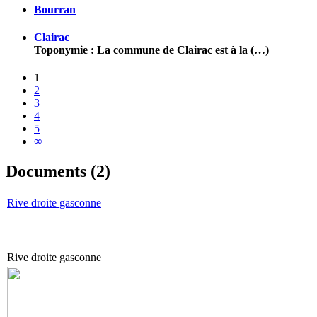
Bourran
Clairac
Toponymie : La commune de Clairac est à la (…)
1
2
3
4
5
∞
Documents (2)
Rive droite gasconne
Rive droite gasconne