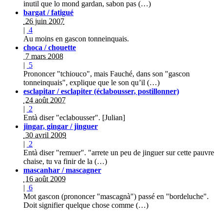
inutil que lo mond gardan, sabon pas (…)
bargat / fatigué
26 juin 2007
|
4
Au moins en gascon tonneinquais.
choca / chouette
7 mars 2008
|
5
Prononcer "tchiouco", mais Fauché, dans son "gascon
tonneinquais", explique que le son qu’il (…)
esclapitar / esclapiter (éclabousser, postillonner)
24 août 2007
|
2
Entà diser "eclabousser". [Julian]
jingar, gingar / jinguer
30 avril 2009
|
2
Entà diser "remuer". "arrete un peu de jinguer sur cette pauvre
chaise, tu va finir de la (…)
mascanhar / mascagner
16 août 2009
|
6
Mot gascon (prononcer "mascagnà") passé en "bordeluche".
Doit signifier quelque chose comme (…)