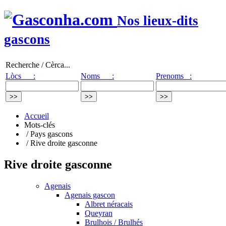
Nos lieux-dits
gascons
Recherche / Cèrca...
Lòcs :
Noms :
Prenoms :
Accueil
Mots-clés
/ Pays gascons
/ Rive droite gasconne
Rive droite gasconne
Agenais
Agenais gascon
Albret néracais
Queyran
Brulhois / Brulhés