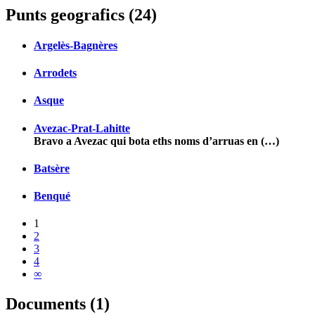
Punts geografics (24)
Argelès-Bagnères
Arrodets
Asque
Avezac-Prat-Lahitte
Bravo a Avezac qui bota eths noms d’arruas en (…)
Batsère
Benqué
1
2
3
4
∞
Documents (1)