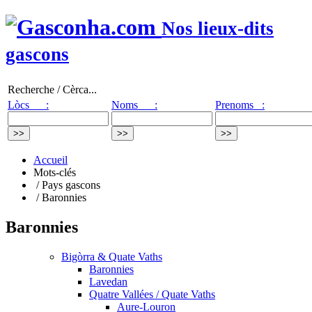
Nos lieux-dits
gascons
Recherche / Cèrca...
Lòcs :
Noms :
Prenoms :
Accueil
Mots-clés
/ Pays gascons
/ Baronnies
Baronnies
Bigòrra & Quate Vaths
Baronnies
Lavedan
Quatre Vallées / Quate Vaths
Aure-Louron