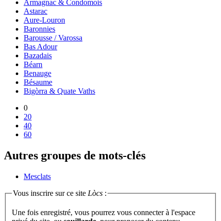
Armagnac & Condomois
Astarac
Aure-Louron
Baronnies
Barousse / Varossa
Bas Adour
Bazadais
Béarn
Benauge
Bésaume
Bigòrra & Quate Vaths
0
20
40
60
Autres groupes de mots-clés
Mesclats
Vous inscrire sur ce site
Lòcs
:
Une fois enregistré, vous pourrez vous connecter à l'espace