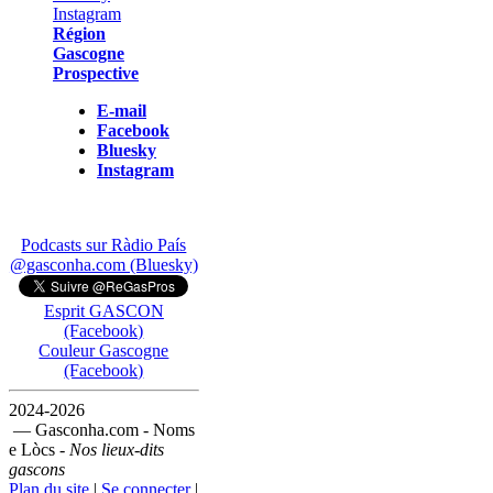
Région
Gascogne
Prospective
E-mail
Facebook
Bluesky
Instagram
Podcasts sur Ràdio País
@gasconha.com (Bluesky)
Esprit GASCON
(Facebook)
Couleur Gascogne
(Facebook)
2024-2026
— Gasconha.com - Noms
e Lòcs -
Nos lieux-dits
gascons
Plan du site
|
Se connecter
|