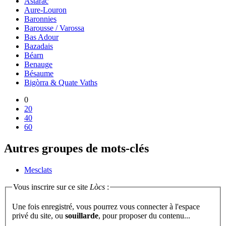
Astarac
Aure-Louron
Baronnies
Barousse / Varossa
Bas Adour
Bazadais
Béarn
Benauge
Bésaume
Bigòrra & Quate Vaths
0
20
40
60
Autres groupes de mots-clés
Mesclats
Vous inscrire sur ce site
Lòcs
:
Une fois enregistré, vous pourrez vous connecter à l'espace
privé du site, ou
souillarde
, pour proposer du contenu...