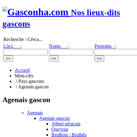
Nos lieux-dits
gascons
Recherche / Cèrca...
Lòcs :
Noms :
Prenoms :
Accueil
Mots-clés
/ Pays gascons
/ Agenais gascon
Agenais gascon
Agenais
Agenais gascon
Albret néracais
Queyran
Brulhois / Brulhés