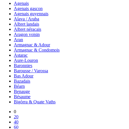
Agenais
Agenais gascon
Agenais guyennais
Alava / Araba
Albret landais
Albret néracais
Aragon voisin
Aran
Armagnac & Adour
Armagnac & Condomois
Astarac
Aure-Louron
Baronnies
Barousse / Varossa
Bas Adour
Bazadais
Béarn
Benauge
Bésaume
Bigòrra & Quate Vaths
0
20
40
60