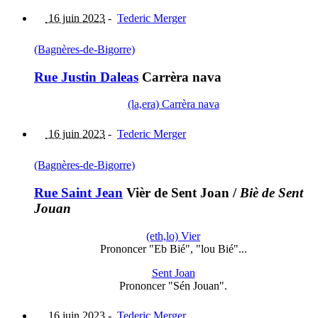
16 juin 2023
-
Tederic Merger
(Bagnères-de-Bigorre)
Rue Justin Daleas
Carrèra nava
(la,era) Carrèra nava
16 juin 2023
-
Tederic Merger
(Bagnères-de-Bigorre)
Rue Saint Jean
Vièr de Sent Joan
/
Biè de Sent
Jouan
(eth,lo) Vier
Prononcer "Eb Bié", "lou Bié"...
Sent Joan
Prononcer "Sén Jouan".
16 juin 2023
-
Tederic Merger