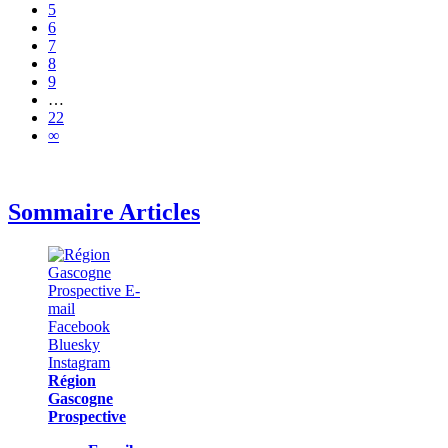
5
6
7
8
9
…
22
∞
Sommaire Articles
Région
Gascogne
Prospective