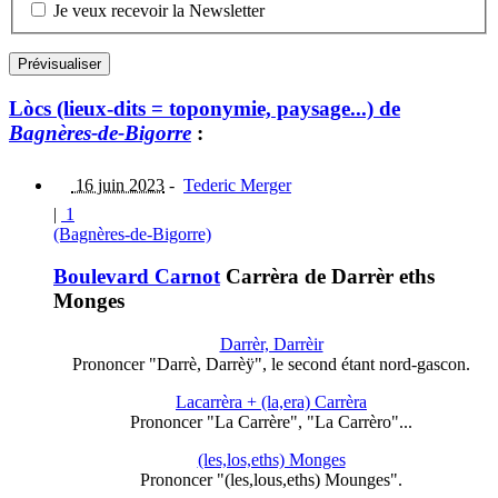
Je veux recevoir la Newsletter
Lòcs (lieux-dits = toponymie, paysage...) de
Bagnères-de-Bigorre
:
16 juin 2023
-
Tederic Merger
|
1
(Bagnères-de-Bigorre)
Boulevard Carnot
Carrèra de Darrèr eths
Monges
Darrèr, Darrèir
Prononcer "Darrè, Darrèÿ", le second étant nord-gascon.
Lacarrèra + (la,era) Carrèra
Prononcer "La Carrère", "La Carrèro"...
(les,los,eths) Monges
Prononcer "(les,lous,eths) Mounges".