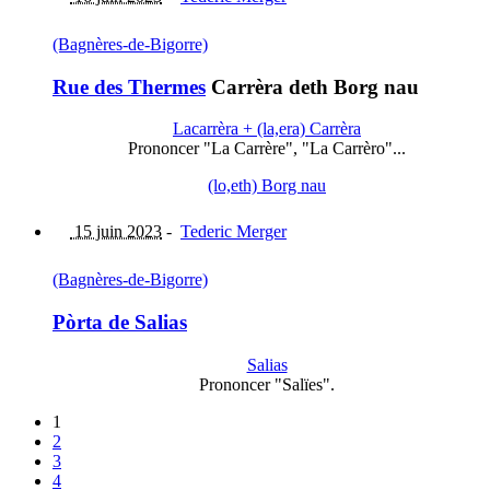
(Bagnères-de-Bigorre)
Rue des Thermes
Carrèra deth Borg nau
Lacarrèra + (la,era) Carrèra
Prononcer "La Carrère", "La Carrèro"...
(lo,eth) Borg nau
15 juin 2023
-
Tederic Merger
(Bagnères-de-Bigorre)
Pòrta de Salias
Salias
Prononcer "Salïes".
1
2
3
4