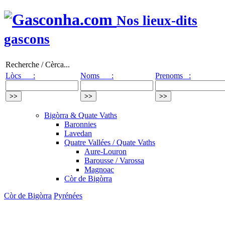
Nos lieux-dits
gascons
Recherche / Cèrca...
Lòcs :
Noms :
Prenoms :
Bigòrra & Quate Vaths
Baronnies
Lavedan
Quatre Vallées / Quate Vaths
Aure-Louron
Barousse / Varossa
Magnoac
Còr de Bigòrra
Còr de Bigòrra
Pyrénées