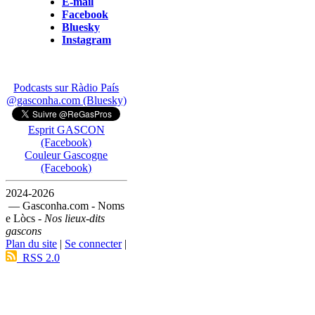
E-mail
Facebook
Bluesky
Instagram
Podcasts sur Ràdio País
@gasconha.com (Bluesky)
Esprit GASCON
(Facebook)
Couleur Gascogne
(Facebook)
2024-2026
— Gasconha.com - Noms
e Lòcs -
Nos lieux-dits
gascons
Plan du site
|
Se connecter
|
RSS 2.0