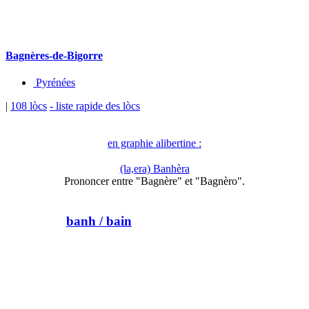
Bagnères-de-Bigorre
Pyrénées
|
108 lòcs
- liste rapide des lòcs
en graphie alibertine :
(la,era) Banhèra
Prononcer entre "Bagnère" et "Bagnèro".
banh
/ bain