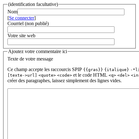
(identification facultative)
Nom
[
Se connecter
]
Courriel (non publié)
Votre site web
Ajoutez votre commentaire ici
Texte de votre message
Ce champ accepte les raccourcis SPIP
{{gras}}
{italique}
-*l
et le code HTML
[texte->url]
<quote>
<code>
<q>
<del>
<in
créer des paragraphes, laissez simplement des lignes vides.