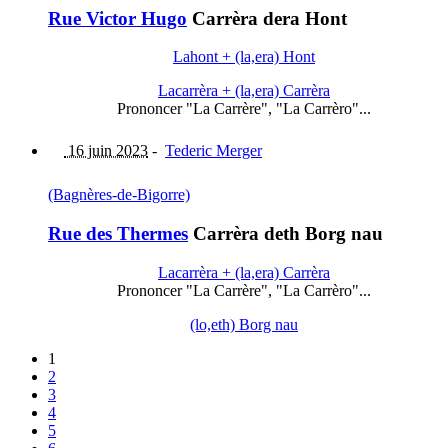
Rue Victor Hugo
Carrèra dera Hont
Lahont + (la,era) Hont
Lacarrèra + (la,era) Carrèra
Prononcer "La Carrère", "La Carrèro"...
16 juin 2023
-
Tederic Merger
(Bagnères-de-Bigorre)
Rue des Thermes
Carrèra deth Borg nau
Lacarrèra + (la,era) Carrèra
Prononcer "La Carrère", "La Carrèro"...
(lo,eth) Borg nau
1
2
3
4
5