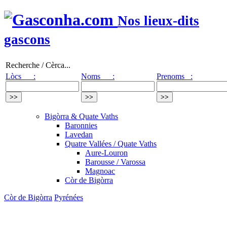
Nos lieux-dits
gascons
Recherche / Cèrca...
Lòcs :
Noms :
Prenoms :
Bigòrra & Quate Vaths
Baronnies
Lavedan
Quatre Vallées / Quate Vaths
Aure-Louron
Barousse / Varossa
Magnoac
Còr de Bigòrra
Còr de Bigòrra
Pyrénées