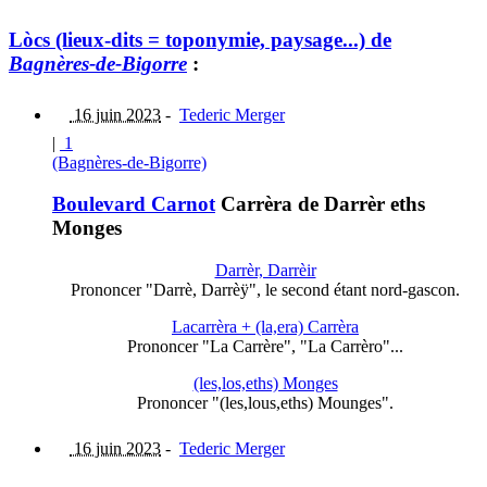
Lòcs (lieux-dits = toponymie, paysage...) de
Bagnères-de-Bigorre
:
16 juin 2023
-
Tederic Merger
|
1
(Bagnères-de-Bigorre)
Boulevard Carnot
Carrèra de Darrèr eths
Monges
Darrèr, Darrèir
Prononcer "Darrè, Darrèÿ", le second étant nord-gascon.
Lacarrèra + (la,era) Carrèra
Prononcer "La Carrère", "La Carrèro"...
(les,los,eths) Monges
Prononcer "(les,lous,eths) Mounges".
16 juin 2023
-
Tederic Merger