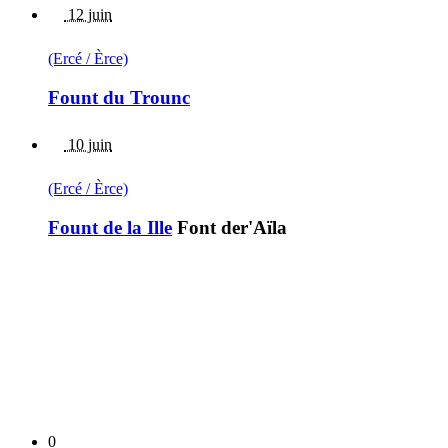
12 juin
(Ercé / Èrce)
Fount du Trounc
10 juin
(Ercé / Èrce)
Fount de la Ille
Font der'Aïla
0