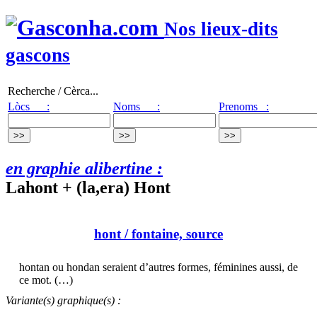
Nos lieux-dits
gascons
Recherche / Cèrca...
Lòcs :
Noms :
Prenoms :
en graphie alibertine :
Lahont + (la,era) Hont
hont
/ fontaine, source
hontan ou hondan seraient d’autres formes, féminines aussi, de
ce mot. (…)
Variante(s) graphique(s) :