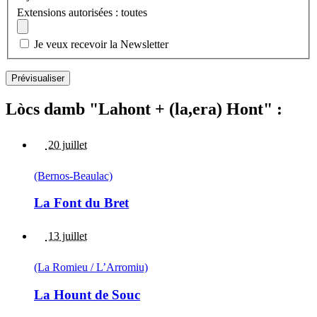
Extensions autorisées : toutes
Je veux recevoir la Newsletter
Lòcs damb "Lahont + (la,era) Hont" :
20 juillet
(Bernos-Beaulac)
La Font du Bret
13 juillet
(La Romieu / L’Arromiu)
La Hount de Souc