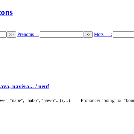
cons
Prenoms :
Mots :
ava, navèra...
/ neuf
we", "nabe", "nabo", "nawo"...) (…)
Prononcer "bourg" ou "bour" 