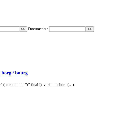
Documents :
borg
/ bourg
(en roulant le "r" final !). variante : borc (…)