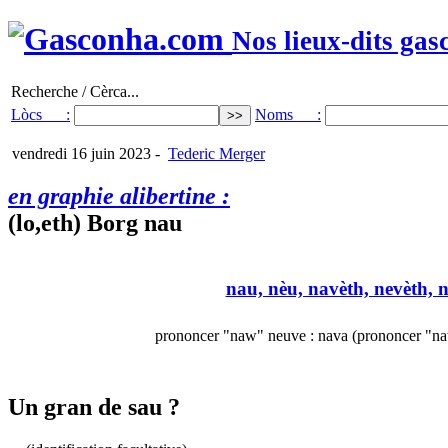
Nos lieux-dits gas
Recherche / Cèrca...
Lòcs :
Noms :
vendredi 16 juin 2023
-
Tederic Merger
en graphie alibertine :
(lo,eth) Borg nau
nau, nèu, navèth, nevèth, n
prononcer "naw" neuve : nava (prononcer "na
Un gran de sau ?