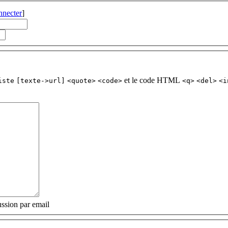
nnecter
]
et le code HTML
iste
[texte->url]
<quote>
<code>
<q>
<del>
<i
ssion par email