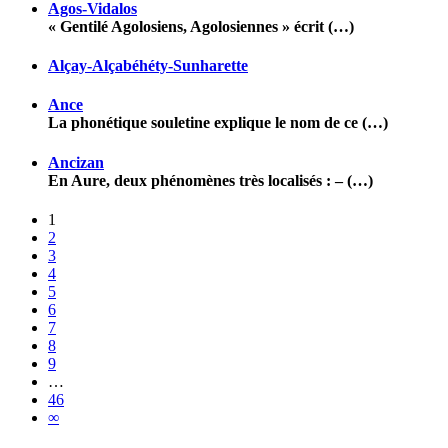
Agos-Vidalos
« Gentilé Agolosiens, Agolosiennes » écrit (…)
Alçay-Alçabéhéty-Sunharette
Ance
La phonétique souletine explique le nom de ce (…)
Ancizan
En Aure, deux phénomènes très localisés : – (…)
1
2
3
4
5
6
7
8
9
…
46
∞