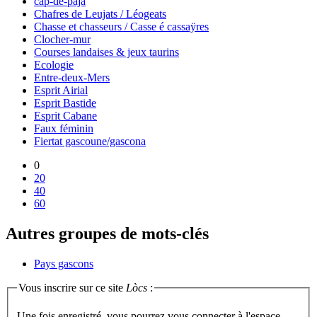
cap-de-paja
Chafres de Leujats / Léogeats
Chasse et chasseurs / Casse é cassaÿres
Clocher-mur
Courses landaises & jeux taurins
Ecologie
Entre-deux-Mers
Esprit Airial
Esprit Bastide
Esprit Cabane
Faux féminin
Fiertat gascoune/gascona
0
20
40
60
Autres groupes de mots-clés
Pays gascons
Vous inscrire sur ce site
Lòcs
:
Une fois enregistré, vous pourrez vous connecter à l'espace