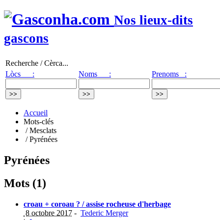
Nos lieux-dits
gascons
Recherche / Cèrca...
Lòcs :
Noms :
Prenoms :
Accueil
Mots-clés
/ Mesclats
/ Pyrénées
Pyrénées
Mots (1)
croau + coroau ? / assise rocheuse d'herbage
8 octobre 2017
-
Tederic Merger