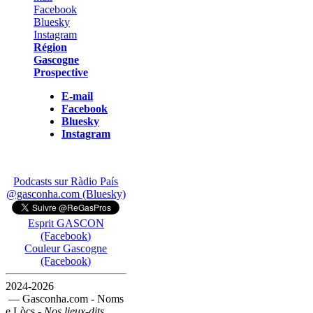
Région
Gascogne
Prospective
E-mail
Facebook
Bluesky
Instagram
Podcasts sur Ràdio País
@gasconha.com (Bluesky)
Esprit GASCON
(Facebook)
Couleur Gascogne
(Facebook)
2024-2026
— Gasconha.com - Noms
e Lòcs -
Nos lieux-dits