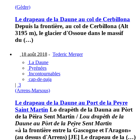
(Gèdre)
Le drapeau de la Daune au col de Cerbillona
Depuis la frontière, au col de Cerbillona (Alt
3195 m), le glacier d'Ossoue dans le massif
du (…)
18 août 2018
-
Tederic Merger
La Daune
Pyrénées
Incontournables
cap-de-paja
|
3
(Arrens-Marsous)
Le drapeau de la Daune au Port de la Peyre
Saint Martin
Lo drapèth de la Dauna au Pòrt
de la Pèira Sent Martin
/
Lou drapèth de la
Daune au Pòrt de la Peÿre Sent Martin
«à la frontière entre la Gascogne et l'Aragon»
(au dessus d'Arrens) [JE] Le drapeau de la (…)