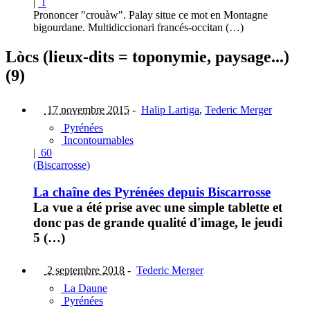
|
1
Prononcer "crouàw". Palay situe ce mot en Montagne
bigourdane. Multidiccionari francés-occitan (…)
Lòcs (lieux-dits = toponymie, paysage...)
(9)
17 novembre 2015
-
Halip Lartiga
,
Tederic Merger
Pyrénées
Incontournables
|
60
(Biscarrosse)
La chaîne des Pyrénées depuis Biscarrosse
La vue a été prise avec une simple tablette et
donc pas de grande qualité d'image, le jeudi
5 (…)
2 septembre 2018
-
Tederic Merger
La Daune
Pyrénées