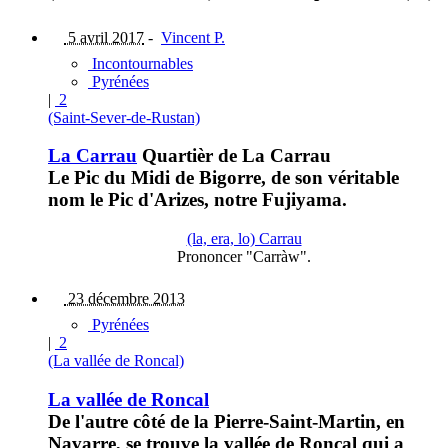
5 avril 2017
-
Vincent P.
Incontournables
Pyrénées
|
2
(Saint-Sever-de-Rustan)
La Carrau
Quartièr de La Carrau
Le Pic du Midi de Bigorre, de son véritable
nom le Pic d'Arizes, notre Fujiyama.
(la, era, lo) Carrau
Prononcer "Carràw".
23 décembre 2013
Pyrénées
|
2
(La vallée de Roncal)
La vallée de Roncal
De l'autre côté de la Pierre-Saint-Martin, en
Navarre, se trouve la vallée de Roncal qui a