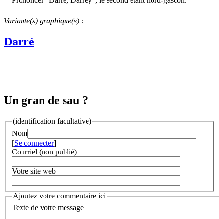
Prononcer "Darrè, Darrèÿ", le second étant nord-gascon.
Variante(s) graphique(s) :
Darré
Un gran de sau ?
(identification facultative)
Nom
[
Se connecter
]
Courriel (non publié)
Votre site web
Ajoutez votre commentaire ici
Texte de votre message