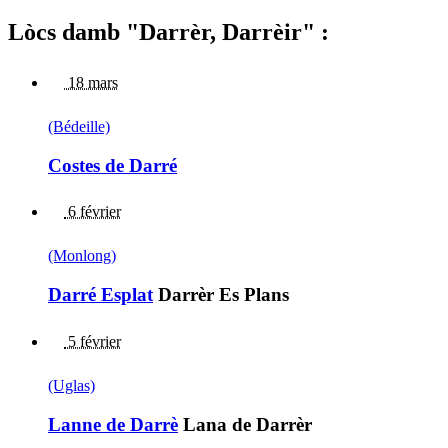
Lòcs damb "Darrèr, Darrèir" :
18 mars
(Bédeille)
Costes de Darré
6 février
(Monlong)
Darré Esplat
Darrèr Es Plans
5 février
(Uglas)
Lanne de Darrè
Lana de Darrèr