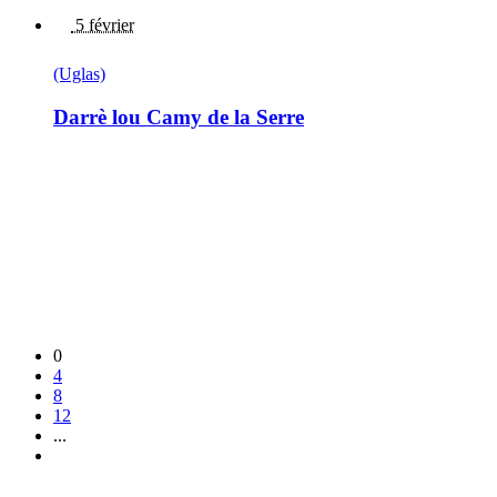
5 février
(Uglas)
Darrè lou Camy de la Serre
0
4
8
12
...