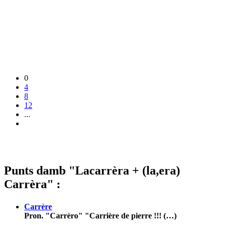
0
4
8
12
...
Punts damb "Lacarrèra + (la,era)
Carrèra" :
Carrère
Pron. "Carrèro" "Carrière de pierre !!! (…)