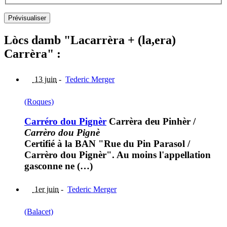
Lòcs damb "Lacarrèra + (la,era)
Carrèra" :
13 juin
-
Tederic Merger
(Roques)
Carréro dou Pignèr
Carrèra deu Pinhèr
/
Carrèro dou Pignè
Certifié à la BAN "Rue du Pin Parasol /
Carrèro dou Pignèr". Au moins l'appellation
gasconne ne (…)
1er juin
-
Tederic Merger
(Balacet)