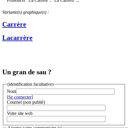
Prononcer "La Carrère", "La Carrèro"...
Variante(s) graphique(s) :
Carrère
Lacarrère
Un gran de sau ?
(identification facultative)
Nom
[
Se connecter
]
Courriel (non publié)
Votre site web
Ajoutez votre commentaire ici