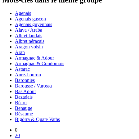
Mots-clés dans le même groupe
Agenais
Agenais gascon
Agenais guyennais
Alava / Araba
Albret landais
Albret néracais
Aragon voisin
Aran
Armagnac & Adour
Armagnac & Condomois
Astarac
Aure-Louron
Baronnies
Barousse / Varossa
Bas Adour
Bazadais
Béarn
Benauge
Bésaume
Bigòrra & Quate Vaths
0
20