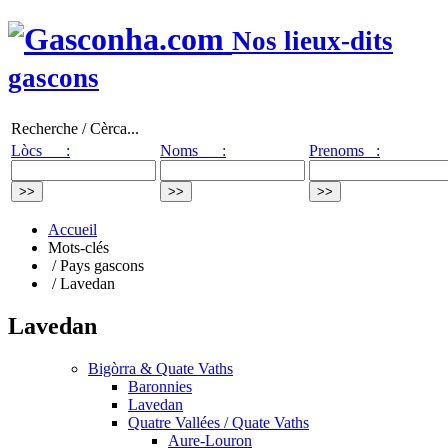
Nos lieux-dits
gascons
Recherche / Cèrca...
Lòcs :
Noms :
Prenoms :
Accueil
Mots-clés
/ Pays gascons
/ Lavedan
Lavedan
Bigòrra & Quate Vaths
Baronnies
Lavedan
Quatre Vallées / Quate Vaths
Aure-Louron