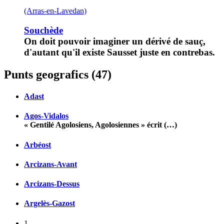
(Arras-en-Lavedan)
Souchède
On doit pouvoir imaginer un dérivé de sauç,
d'autant qu'il existe Sausset juste en contrebas.
Punts geografics (47)
Adast
Agos-Vidalos
« Gentilé Agolosiens, Agolosiennes » écrit (…)
Arbéost
Arcizans-Avant
Arcizans-Dessus
Argelès-Gazost
1