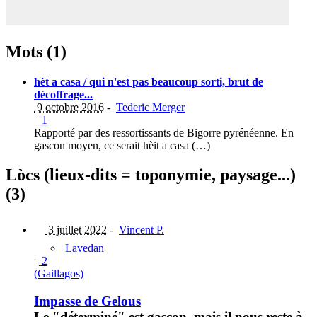
Mots (1)
hèt a casa / qui n'est pas beaucoup sorti, brut de
décoffrage...
9 octobre 2016
-
Tederic Merger
|
1
Rapporté par des ressortissants de Bigorre pyrénéenne. En
gascon moyen, ce serait hèit a casa (…)
Lòcs (lieux-dits = toponymie, paysage...)
(3)
3 juillet 2022
-
Vincent P.
Lavedan
|
2
(Gaillagos)
Impasse de Gelous
Le "déterminé" est gascon, mais il nous reste à