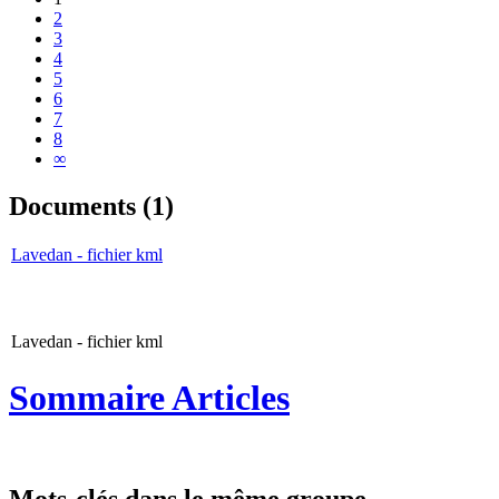
2
3
4
5
6
7
8
∞
Documents (1)
Lavedan - fichier kml
Lavedan - fichier kml
Sommaire Articles